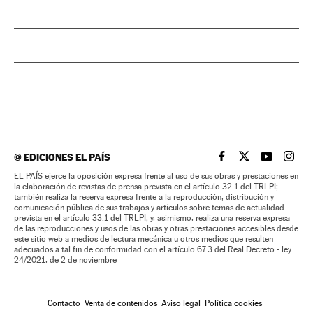
©
EDICIONES EL PAÍS
EL PAÍS BRASIL EN
EL PAÍS BRASI
EL PAÍS B
EL PA
EL PAÍS ejerce la oposición expresa frente al uso de sus obras y prestaciones en
la elaboración de revistas de prensa prevista en el artículo 32.1 del TRLPI;
también realiza la reserva expresa frente a la reproducción, distribución y
comunicación pública de sus trabajos y artículos sobre temas de actualidad
prevista en el artículo 33.1 del TRLPI; y, asimismo, realiza una reserva expresa
de las reproducciones y usos de las obras y otras prestaciones accesibles desde
este sitio web a medios de lectura mecánica u otros medios que resulten
adecuados a tal fin de conformidad con el artículo 67.3 del Real Decreto - ley
24/2021, de 2 de noviembre
Contacto
Venta de contenidos
Aviso legal
Política cookies