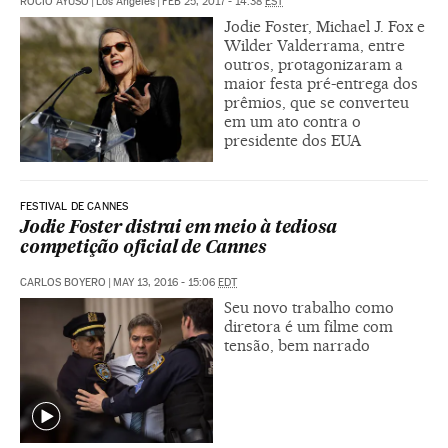
ROCÍO AYUSO
|
Los Angeles
|
FEB 25, 2017 - 14:38
EST
Jodie Foster, Michael J. Fox e
Wilder Valderrama, entre
outros, protagonizaram a
maior festa pré-entrega dos
prêmios, que se converteu
em um ato contra o
presidente dos EUA
FESTIVAL DE CANNES
Jodie Foster distrai em meio à tediosa
competição oficial de Cannes
CARLOS BOYERO
|
MAY 13, 2016 - 15:06
EDT
Seu novo trabalho como
diretora é um filme com
tensão, bem narrado