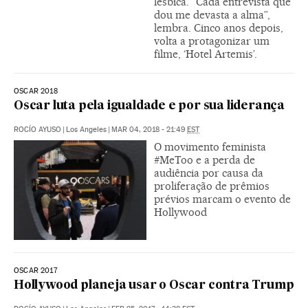
lésbica. “Cada entrevista que
dou me devasta a alma”,
lembra. Cinco anos depois,
volta a protagonizar um
filme, ‘Hotel Artemis’.
OSCAR 2018
Oscar luta pela igualdade e por sua liderança
ROCÍO AYUSO
|
Los Angeles
|
MAR 04, 2018 - 21:49
EST
O movimento feminista
#MeToo e a perda de
audiência por causa da
proliferação de prêmios
prévios marcam o evento de
Hollywood
OSCAR 2017
Hollywood planeja usar o Oscar contra Trump