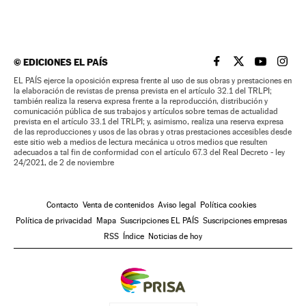
©
EDICIONES EL PAÍS
EL PAÍS BRASIL EN
EL PAÍS BRASI
EL PAÍS B
EL PA
EL PAÍS ejerce la oposición expresa frente al uso de sus obras y prestaciones en
la elaboración de revistas de prensa prevista en el artículo 32.1 del TRLPI;
también realiza la reserva expresa frente a la reproducción, distribución y
comunicación pública de sus trabajos y artículos sobre temas de actualidad
prevista en el artículo 33.1 del TRLPI; y, asimismo, realiza una reserva expresa
de las reproducciones y usos de las obras y otras prestaciones accesibles desde
este sitio web a medios de lectura mecánica u otros medios que resulten
adecuados a tal fin de conformidad con el artículo 67.3 del Real Decreto - ley
24/2021, de 2 de noviembre
Contacto
Venta de contenidos
Aviso legal
Política cookies
Política de privacidad
Mapa
Suscripciones EL PAÍS
Suscripciones empresas
RSS
Índice
Noticias de hoy