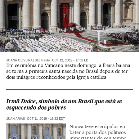
JOANA OLIVEIRA
|
São Paulo
|
OCT 12, 2019 - 17:58
EDT
Em cerimônia no Vaticano neste domingo, a freira baiana
se torna a primeira santa nascida no Brasil depois de ter
dois milagres reconhecidos pela Igreja católica
Irmã Dulce, símbolo de um Brasil que está se
esquecendo dos pobres
JUAN ARIAS
|
OCT 11, 2019 - 16:32
EDT
Nunca teve escrúpulos em
bater à porta dos políticos
importantes do seu tempo,