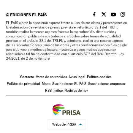
©
EDICIONES EL PAÍS
EL PAÍS BRASIL EN
EL PAÍS BRASI
EL PAÍS B
EL PA
EL PAÍS ejerce la oposición expresa frente al uso de sus obras y prestaciones en
la elaboración de revistas de prensa prevista en el artículo 32.1 del TRLPI;
también realiza la reserva expresa frente a la reproducción, distribución y
comunicación pública de sus trabajos y artículos sobre temas de actualidad
prevista en el artículo 33.1 del TRLPI; y, asimismo, realiza una reserva expresa
de las reproducciones y usos de las obras y otras prestaciones accesibles desde
este sitio web a medios de lectura mecánica u otros medios que resulten
adecuados a tal fin de conformidad con el artículo 67.3 del Real Decreto - ley
24/2021, de 2 de noviembre
Contacto
Venta de contenidos
Aviso legal
Política cookies
Política de privacidad
Mapa
Suscripciones EL PAÍS
Suscripciones empresas
RSS
Índice
Noticias de hoy
Webs de PRISA