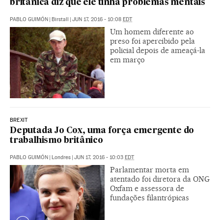
britânica diz que ele tinha problemas mentais
PABLO GUIMÓN
|
Birstall
|
JUN 17, 2016 - 10:08
EDT
Um homem diferente ao
preso foi apercibido pela
policial depois de ameaçá-la
em março
BREXIT
Deputada Jo Cox, uma força emergente do
trabalhismo britânico
PABLO GUIMÓN
|
Londres
|
JUN 17, 2016 - 10:03
EDT
Parlamentar morta em
atentado foi diretora da ONG
Oxfam e assessora de
fundações filantrópicas