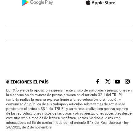
©
EDICIONES EL PAÍS
EL PAÍS BRASIL EN
EL PAÍS BRASI
EL PAÍS B
EL PA
EL PAÍS ejerce la oposición expresa frente al uso de sus obras y prestaciones en
la elaboración de revistas de prensa prevista en el artículo 32.1 del TRLPI;
también realiza la reserva expresa frente a la reproducción, distribución y
comunicación pública de sus trabajos y artículos sobre temas de actualidad
prevista en el artículo 33.1 del TRLPI; y, asimismo, realiza una reserva expresa
de las reproducciones y usos de las obras y otras prestaciones accesibles desde
este sitio web a medios de lectura mecánica u otros medios que resulten
adecuados a tal fin de conformidad con el artículo 67.3 del Real Decreto - ley
24/2021, de 2 de noviembre