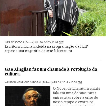
IKER SEISDEDOS
|
Bilbau
|
JUL 26, 2017 - 12:09
EDT
Escritora chilena incluída na programação da FLIP
repassa sua trajetória da arte à literatura
Gao Xingjian faz um chamado à revolução da
cultura
WINSTON MANRIQUE SABOGAL
|
Bilbau
|
APR 08, 2014 - 10:59
EDT
O Nobel de Literatura chinês
fala em uma de suas raras
entrevistas sobre a crise de
nosso tempo e exorta os