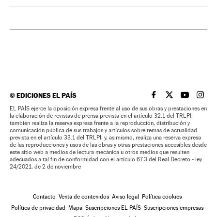
©
EDICIONES EL PAÍS
EL PAÍS BRASIL EN
EL PAÍS BRASI
EL PAÍS B
EL PA
EL PAÍS ejerce la oposición expresa frente al uso de sus obras y prestaciones en
la elaboración de revistas de prensa prevista en el artículo 32.1 del TRLPI;
también realiza la reserva expresa frente a la reproducción, distribución y
comunicación pública de sus trabajos y artículos sobre temas de actualidad
prevista en el artículo 33.1 del TRLPI; y, asimismo, realiza una reserva expresa
de las reproducciones y usos de las obras y otras prestaciones accesibles desde
este sitio web a medios de lectura mecánica u otros medios que resulten
adecuados a tal fin de conformidad con el artículo 67.3 del Real Decreto - ley
24/2021, de 2 de noviembre
Contacto
Venta de contenidos
Aviso legal
Política cookies
Política de privacidad
Mapa
Suscripciones EL PAÍS
Suscripciones empresas