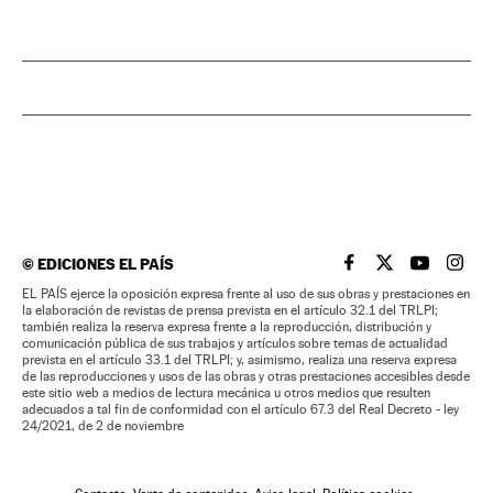
©
EDICIONES EL PAÍS
EL PAÍS BRASIL EN
EL PAÍS BRASI
EL PAÍS B
EL PA
EL PAÍS ejerce la oposición expresa frente al uso de sus obras y prestaciones en
la elaboración de revistas de prensa prevista en el artículo 32.1 del TRLPI;
también realiza la reserva expresa frente a la reproducción, distribución y
comunicación pública de sus trabajos y artículos sobre temas de actualidad
prevista en el artículo 33.1 del TRLPI; y, asimismo, realiza una reserva expresa
de las reproducciones y usos de las obras y otras prestaciones accesibles desde
este sitio web a medios de lectura mecánica u otros medios que resulten
adecuados a tal fin de conformidad con el artículo 67.3 del Real Decreto - ley
24/2021, de 2 de noviembre