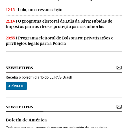
Lula, uma ressurreição
12:15
O programa eleitoral de Lula da Silva: subidas de
21:14
impostos para os ricos e proteção para as minorias
Programa eleitoral de Bolsonaro: privatizações e
20:55
privilégios legais para a Polícia
NEWSLETTERS
Receba o boletim diário do EL PAÍS Brasil
APÚNTATE
NEWSLETTERS
Boletín de América
Cada semana en tu cuenta de correo una selección de las noticias,