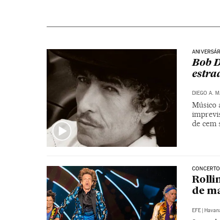
ANIVERSÁR
Bob D
estra
DIEGO A. 
Músico 
imprevis
de cem 
CONCERTO
Rolli
de m
EFE
|
Havan