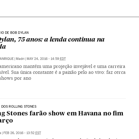
IO DE BOB DYLAN
ylan, 75 anos: a lenda continua na
da
MANRIQUE
|
Madri
|
MAY 24, 2016 - 14:59
EDT
americano mantém uma projeção invejável e uma carreira
ível. Sua única constante é a paixão pelo ao vivo: faz cerca
shows por ano
 DOS ROLLING STONES
ng Stones farão show em Havana no fim
arço
a
|
FEB 26, 2016 - 13:52
EST