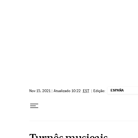
Pular para o conteúdo
ESPAÑA
Nov 15, 2021
|
Atualizado 10:22
EST
|
Edição:
Turnês musicais