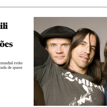
li
ões
mundial estão
anda de quase