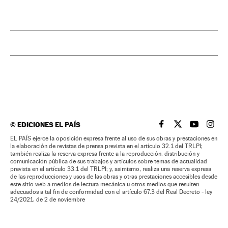
©
EDICIONES EL PAÍS
EL PAÍS BRASIL EN
EL PAÍS BRASI
EL PAÍS B
EL PA
EL PAÍS ejerce la oposición expresa frente al uso de sus obras y prestaciones en
la elaboración de revistas de prensa prevista en el artículo 32.1 del TRLPI;
también realiza la reserva expresa frente a la reproducción, distribución y
comunicación pública de sus trabajos y artículos sobre temas de actualidad
prevista en el artículo 33.1 del TRLPI; y, asimismo, realiza una reserva expresa
de las reproducciones y usos de las obras y otras prestaciones accesibles desde
este sitio web a medios de lectura mecánica u otros medios que resulten
adecuados a tal fin de conformidad con el artículo 67.3 del Real Decreto - ley
24/2021, de 2 de noviembre