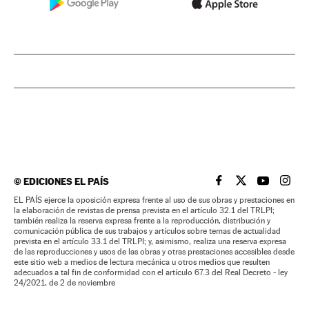
©
EDICIONES EL PAÍS
EL PAÍS BRASIL EN
EL PAÍS BRASI
EL PAÍS B
EL PA
EL PAÍS ejerce la oposición expresa frente al uso de sus obras y prestaciones en
la elaboración de revistas de prensa prevista en el artículo 32.1 del TRLPI;
también realiza la reserva expresa frente a la reproducción, distribución y
comunicación pública de sus trabajos y artículos sobre temas de actualidad
prevista en el artículo 33.1 del TRLPI; y, asimismo, realiza una reserva expresa
de las reproducciones y usos de las obras y otras prestaciones accesibles desde
este sitio web a medios de lectura mecánica u otros medios que resulten
adecuados a tal fin de conformidad con el artículo 67.3 del Real Decreto - ley
24/2021, de 2 de noviembre