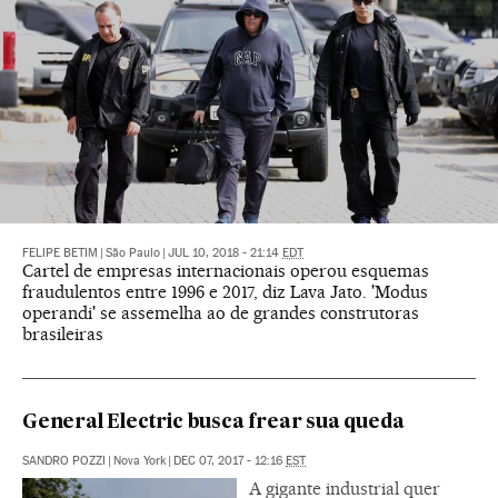
FELIPE BETIM
|
São Paulo
|
JUL 10, 2018 - 21:14
EDT
Cartel de empresas internacionais operou esquemas
fraudulentos entre 1996 e 2017, diz Lava Jato. 'Modus
operandi' se assemelha ao de grandes construtoras
brasileiras
General Electric busca frear sua queda
SANDRO POZZI
|
Nova York
|
DEC 07, 2017 - 12:16
EST
A gigante industrial quer