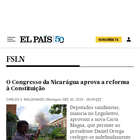
Pular para o conteúdo
SUSCRÍBETE
FSLN
O Congresso da Nicarágua aprova a reforma
à Constituição
CARLOS S. MALDONADO
|
Manágua
|
DEC 10, 2013 - 18:09
EST
Deputados sandinistas,
maioria no Legislativo,
aprovam a nova Carta
Magna, que permite ao
presidente Daniel Ortega
reeleger-se indefinidamente