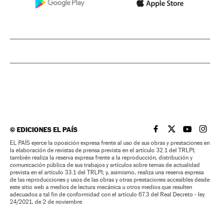
©
EDICIONES EL PAÍS
EL PAÍS BRASIL EN
EL PAÍS BRASI
EL PAÍS B
EL PA
EL PAÍS ejerce la oposición expresa frente al uso de sus obras y prestaciones en
la elaboración de revistas de prensa prevista en el artículo 32.1 del TRLPI;
también realiza la reserva expresa frente a la reproducción, distribución y
comunicación pública de sus trabajos y artículos sobre temas de actualidad
prevista en el artículo 33.1 del TRLPI; y, asimismo, realiza una reserva expresa
de las reproducciones y usos de las obras y otras prestaciones accesibles desde
este sitio web a medios de lectura mecánica u otros medios que resulten
adecuados a tal fin de conformidad con el artículo 67.3 del Real Decreto - ley
24/2021, de 2 de noviembre