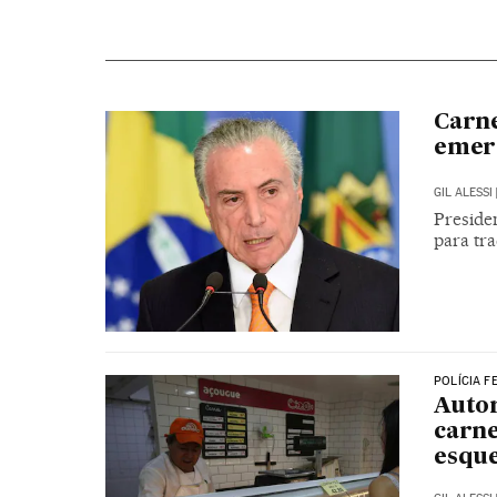
Carne
emerg
GIL ALESSI
Presiden
para tra
POLÍCIA F
Autor
carne
esqu