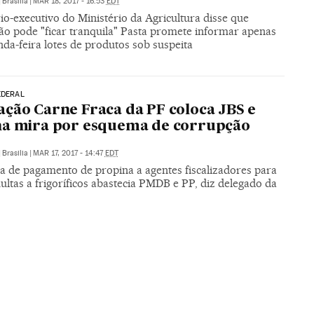
|
Brasilia
|
MAR 18, 2017 - 16:53
EDT
io-executivo do Ministério da Agricultura disse que
ão pode "ficar tranquila" Pasta promete informar apenas
da-feira lotes de produtos sob suspeita
EDERAL
ção Carne Fraca da PF coloca JBS e
na mira por esquema de corrupção
|
Brasilia
|
MAR 17, 2017 - 14:47
EDT
 de pagamento de propina a agentes fiscalizadores para
ultas a frigoríficos abastecia PMDB e PP, diz delegado da