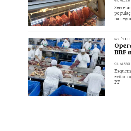
GIL ALESSI
Secretár
populaç
na segun
POLÍCIA F
Opera
BRF 
GIL ALESSI
Esquema
evitar m
PF