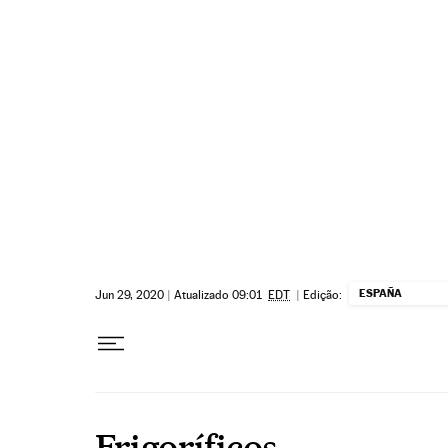
Pular para o conteúdo
ESPAÑA
Jun 29, 2020
|
Atualizado 09:01
EDT
|
Edição:
Frigoríficos