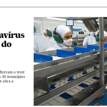
avírus
 do
fizeram o teste
s 30 municípios
e obra a