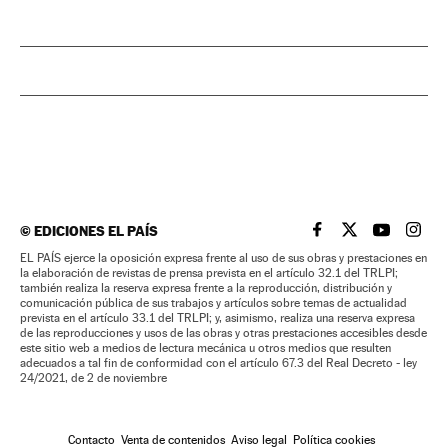
©
EDICIONES EL PAÍS
EL PAÍS BRASIL EN
EL PAÍS BRASI
EL PAÍS B
EL PA
EL PAÍS ejerce la oposición expresa frente al uso de sus obras y prestaciones en
la elaboración de revistas de prensa prevista en el artículo 32.1 del TRLPI;
también realiza la reserva expresa frente a la reproducción, distribución y
comunicación pública de sus trabajos y artículos sobre temas de actualidad
prevista en el artículo 33.1 del TRLPI; y, asimismo, realiza una reserva expresa
de las reproducciones y usos de las obras y otras prestaciones accesibles desde
este sitio web a medios de lectura mecánica u otros medios que resulten
adecuados a tal fin de conformidad con el artículo 67.3 del Real Decreto - ley
24/2021, de 2 de noviembre
Contacto
Venta de contenidos
Aviso legal
Política cookies