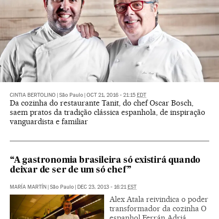
CINTIA BERTOLINO
|
São Paulo
|
OCT 21, 2016 - 21:15
EDT
Da cozinha do restaurante Tanit, do chef Oscar Bosch,
saem pratos da tradição clássica espanhola, de inspiração
vanguardista e familiar
“A gastronomia brasileira só existirá quando
deixar de ser de um só chef”
MARÍA MARTÍN
|
São Paulo
|
DEC 23, 2013 - 16:21
EST
Alex Atala reivindica o poder
transformador da cozinha O
espanhol Ferrán Adriá