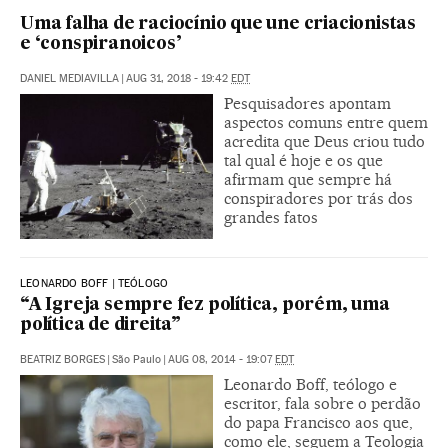
Uma falha de raciocínio que une criacionistas
e ‘conspiranoicos’
DANIEL MEDIAVILLA
|
AUG 31, 2018 - 19:42
EDT
Pesquisadores apontam
aspectos comuns entre quem
acredita que Deus criou tudo
tal qual é hoje e os que
afirmam que sempre há
conspiradores por trás dos
grandes fatos
LEONARDO BOFF | TEÓLOGO
“A Igreja sempre fez política, porém, uma
política de direita”
BEATRIZ BORGES
|
São Paulo
|
AUG 08, 2014 - 19:07
EDT
Leonardo Boff, teólogo e
escritor, fala sobre o perdão
do papa Francisco aos que,
como ele, seguem a Teologia