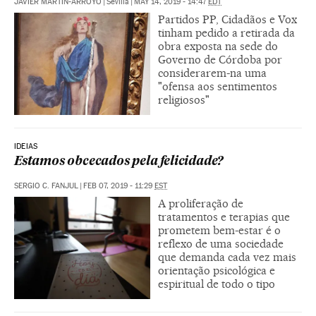
JAVIER MARTÍN-ARROYO
|
Sevilla
|
MAY 14, 2019 - 14:47
EDT
Partidos PP, Cidadãos e Vox
tinham pedido a retirada da
obra exposta na sede do
Governo de Córdoba por
considerarem-na uma
"ofensa aos sentimentos
religiosos"
IDEIAS
Estamos obcecados pela felicidade?
SERGIO C. FANJUL
|
FEB 07, 2019 - 11:29
EST
A proliferação de
tratamentos e terapias que
prometem bem-estar é o
reflexo de uma sociedade
que demanda cada vez mais
orientação psicológica e
espiritual de todo o tipo