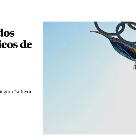
dos
cos de
ington “sofrerá