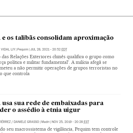
 e os talibãs consolidam aproximação
VIDAL LIY
|
Pequim
|
JUL 28, 2021 - 20:52
EDT
o das Relações Exteriores chinês qualifica o grupo como
ça política e militar fundamental”. A milícia afegã se
eteu a não permitir operações de grupos terroristas no
io que controla
 usa sua rede de embaixadas para
der o assédio à etnia uigur
IÉRREZ
/
DANIELE GRASSO
|
Madri
|
NOV 25, 2019 - 20:28
EST
 do seu macrossistema de vigilância, Pequim tem controle