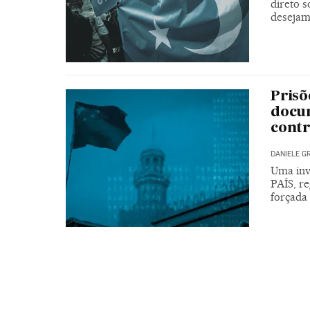
direto 
desejam
Prisõ
docum
cont
DANIELE G
Uma inve
PAÍS, re
forçada