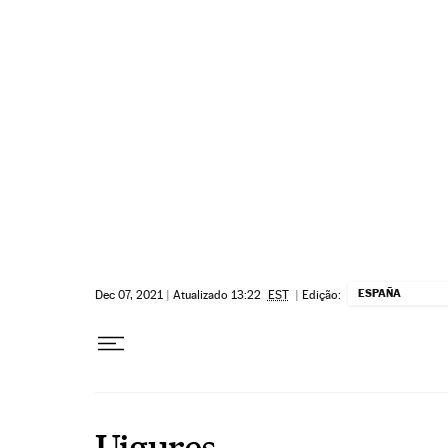
Pular para o conteúdo
ESPAÑA
Dec 07, 2021
|
Atualizado 13:22
EST
|
Edição:
Uigures