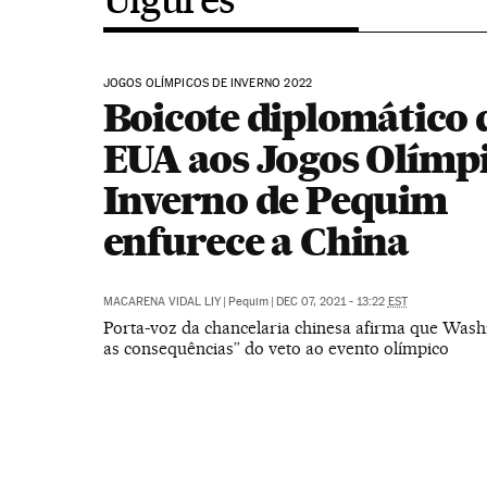
JOGOS OLÍMPICOS DE INVERNO 2022
Boicote diplomático 
EUA aos Jogos Olímpi
Inverno de Pequim
enfurece a China
MACARENA VIDAL LIY
|
Pequim
|
DEC 07, 2021 - 13:22
EST
Porta-voz da chancelaria chinesa afirma que Wash
as consequências” do veto ao evento olímpico