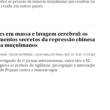
sobre as pessoas da minoria muçulmana que residem ou
 residir em outros países
es em massa e lavagem cerebral: os
entos secretos da repressão chinesa
ra muçulmanos
RASSO
/
ÓSCAR GUTIÉRREZ
/
LUCÍA ABELLÁN
|
Madri
|
NOV 24, 2019 - 17:45
EST
stigação de 17 jornais internacionais, entre eles o EL
gistra as práticas de vigilância, perseguição e internação
 de Pequim contra a minoria uigur