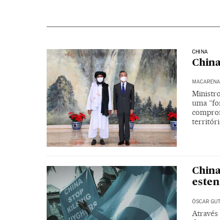
CHINA
China
MACARENA 
Ministr
uma “for
comprom
territór
China
esten
ÓSCAR GUT
Através