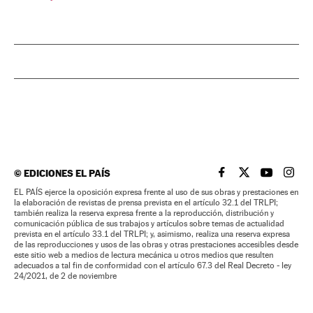
©
EDICIONES EL PAÍS
EL PAÍS BRASIL EN
EL PAÍS BRASI
EL PAÍS B
EL PA
EL PAÍS ejerce la oposición expresa frente al uso de sus obras y prestaciones en
la elaboración de revistas de prensa prevista en el artículo 32.1 del TRLPI;
también realiza la reserva expresa frente a la reproducción, distribución y
comunicación pública de sus trabajos y artículos sobre temas de actualidad
prevista en el artículo 33.1 del TRLPI; y, asimismo, realiza una reserva expresa
de las reproducciones y usos de las obras y otras prestaciones accesibles desde
este sitio web a medios de lectura mecánica u otros medios que resulten
adecuados a tal fin de conformidad con el artículo 67.3 del Real Decreto - ley
24/2021, de 2 de noviembre