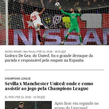
DIOGO MAGRI
|
São Paulo
|
FEB 21, 2018 - 16:51
EST
Goleiro De Gea, do United, foi o grande destaque da
partida e responsável pelo empate na Espanha
CHAMPIONS LEAGUE
Sevilla x Manchester United: onde e como
assistir ao jogo pela Champions League
EL PAÍS
|
FEB 21, 2018 - 14:39
EST
Após ficar em segundo no
grupo do Liverpool,