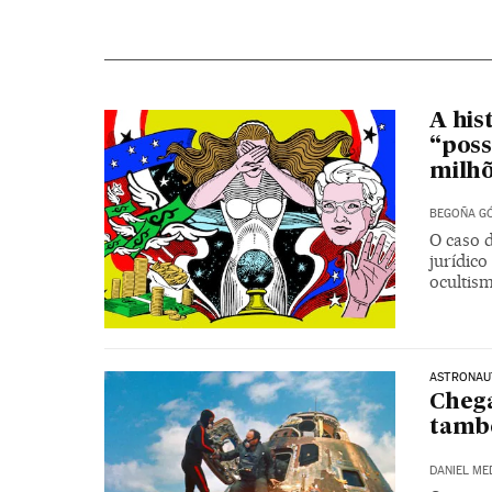
A his
“pos
milhõ
BEGOÑA GÓ
O caso d
jurídico
ocultis
ASTRONAU
Chega
tam
DANIEL ME