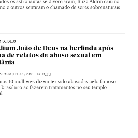
odos os astronautas se divorciaram, Buzz Aldrin caiu no
smo e outros sentiram o chamado de seres sobrenaturais
O DE DEUS
ium João de Deus na berlinda após
a de relatos de abuso sexual em
iânia
o Paulo
|
DEC 09, 2018 - 13:09
EST
nos 10 mulheres dizem ter sido abusadas pelo famoso
brasileiro ao fazerem tratamentos no seu templo
al