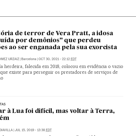
tória de terror de Vera Pratt, a idosa
suída por demônios” que perdeu
es ao ser enganada pela sua exorcista
MEZ URZAIZ
|
Barcelona
|
OCT 30, 2021 - 22:12
EDT
a herdeira, falecida em 2018, colocou em evidência o vazio
 que existe para perseguir os prestadores de serviços de
mo
TAS
r à Lua foi difícil, mas voltar à Terra,
bém
DIAVILLA
|
JUL 15, 2019 - 13:38
EDT