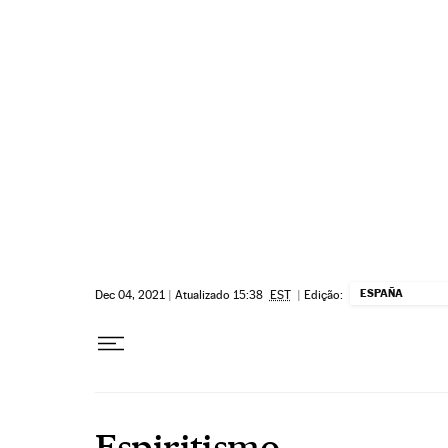
Pular para o conteúdo
ESPAÑA
Dec 04, 2021
|
Atualizado 15:38
EST
|
Edição:
Espiritismo