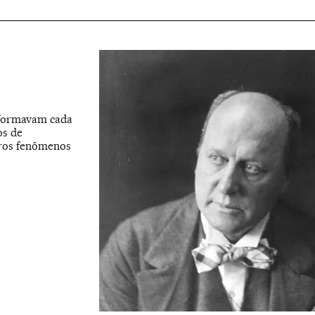
nsformavam cada
os de
iros fenômenos