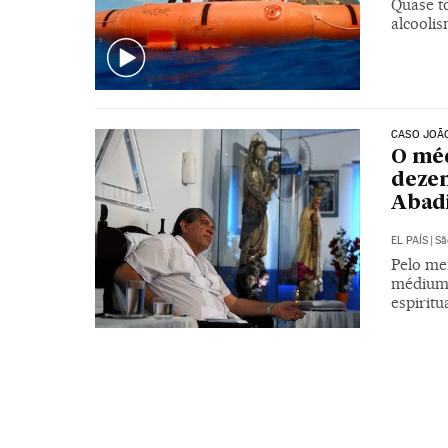
Quase t
alcooli
CASO JOÃ
O méd
dezen
Abad
EL PAÍS
|
Sã
Pelo me
médium 
espiritu