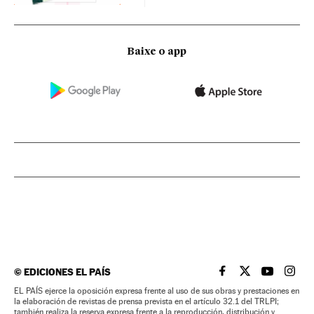
Baixe o app
©
EDICIONES EL PAÍS
EL PAÍS BRASIL EN
EL PAÍS BRASI
EL PAÍS B
EL PA
EL PAÍS ejerce la oposición expresa frente al uso de sus obras y prestaciones en
la elaboración de revistas de prensa prevista en el artículo 32.1 del TRLPI;
también realiza la reserva expresa frente a la reproducción, distribución y