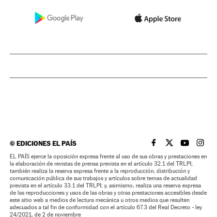
©
EDICIONES EL PAÍS
EL PAÍS BRASIL EN
EL PAÍS BRASI
EL PAÍS B
EL PA
EL PAÍS ejerce la oposición expresa frente al uso de sus obras y prestaciones en
la elaboración de revistas de prensa prevista en el artículo 32.1 del TRLPI;
también realiza la reserva expresa frente a la reproducción, distribución y
comunicación pública de sus trabajos y artículos sobre temas de actualidad
prevista en el artículo 33.1 del TRLPI; y, asimismo, realiza una reserva expresa
de las reproducciones y usos de las obras y otras prestaciones accesibles desde
este sitio web a medios de lectura mecánica u otros medios que resulten
adecuados a tal fin de conformidad con el artículo 67.3 del Real Decreto - ley
24/2021, de 2 de noviembre