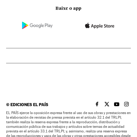
Baixe o app
©
EDICIONES EL PAÍS
EL PAÍS BRASIL EN
EL PAÍS BRASI
EL PAÍS B
EL PA
EL PAÍS ejerce la oposición expresa frente al uso de sus obras y prestaciones en
la elaboración de revistas de prensa prevista en el artículo 32.1 del TRLPI;
también realiza la reserva expresa frente a la reproducción, distribución y
comunicación pública de sus trabajos y artículos sobre temas de actualidad
prevista en el artículo 33.1 del TRLPI; y, asimismo, realiza una reserva expresa
de las reproducciones y usos de las obras y otras prestaciones accesibles desde