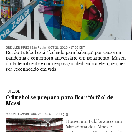
BREILLER PIRES
|
São Paulo
|
OCT 21, 2020 - 17:03
EDT
Rei do Futebol está “fechado para balanço” por causa da
pandemia e comemora aniversário em isolamento. Museu
do Futebol reabre com exposição dedicada a ele, que quer
ser reconhecido em vida
FUTEBOL
O futebol se prepara para ficar ‘órfão’ de
Messi
MIGUEL ECHARI
|
AUG 24, 2020 - 10:51
EDT
Houve um Pelé branco, um
Maradona dos Alpes e