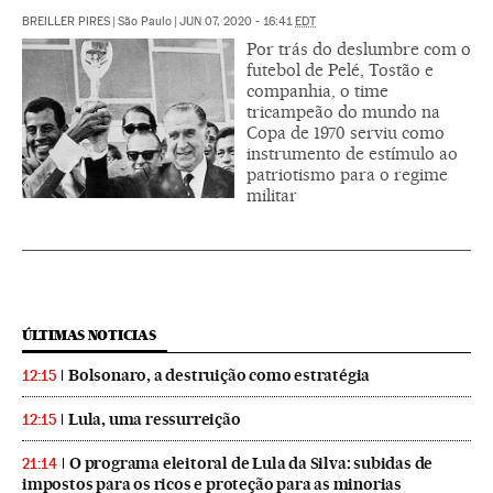
BREILLER PIRES
|
São Paulo
|
JUN 07, 2020 - 16:41
EDT
Por trás do deslumbre com o
futebol de Pelé, Tostão e
companhia, o time
tricampeão do mundo na
Copa de 1970 serviu como
instrumento de estímulo ao
patriotismo para o regime
militar
ÚLTIMAS NOTICIAS
Bolsonaro, a destruição como estratégia
12:15
Lula, uma ressurreição
12:15
O programa eleitoral de Lula da Silva: subidas de
21:14
impostos para os ricos e proteção para as minorias