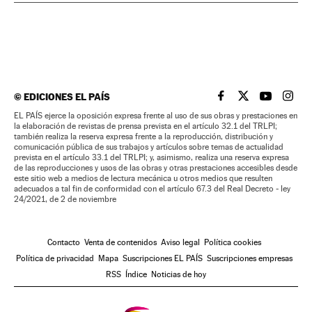
©
EDICIONES EL PAÍS
EL PAÍS BRASIL EN
EL PAÍS BRASI
EL PAÍS B
EL PA
EL PAÍS ejerce la oposición expresa frente al uso de sus obras y prestaciones en
la elaboración de revistas de prensa prevista en el artículo 32.1 del TRLPI;
también realiza la reserva expresa frente a la reproducción, distribución y
comunicación pública de sus trabajos y artículos sobre temas de actualidad
prevista en el artículo 33.1 del TRLPI; y, asimismo, realiza una reserva expresa
de las reproducciones y usos de las obras y otras prestaciones accesibles desde
este sitio web a medios de lectura mecánica u otros medios que resulten
adecuados a tal fin de conformidad con el artículo 67.3 del Real Decreto - ley
24/2021, de 2 de noviembre
Contacto
Venta de contenidos
Aviso legal
Política cookies
Política de privacidad
Mapa
Suscripciones EL PAÍS
Suscripciones empresas
RSS
Índice
Noticias de hoy