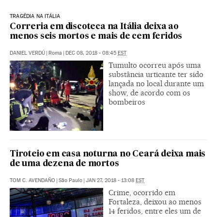
TRAGÉDIA NA ITÁLIA
Correria em discoteca na Itália deixa ao
menos seis mortos e mais de cem feridos
DANIEL VERDÚ
|
Roma
|
DEC 08, 2018 - 08:45
EST
Tumulto ocorreu após uma
substância urticante ter sido
lançada no local durante um
show, de acordo com os
bombeiros
Tiroteio em casa noturna no Ceará deixa mais
de uma dezena de mortos
TOM C. AVENDAÑO
|
São Paulo
|
JAN 27, 2018 - 13:08
EST
Crime, ocorrido em
Fortaleza, deixou ao menos
14 feridos, entre eles um de