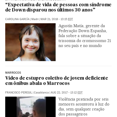
“Expectativa de vida de pessoas com síndrome
de Down disparou nos últimos 30 anos”
CAROLINA GARCÍA
|
Madri
|
MAR 21, 2018 - 13:15
EDT
Agustín Matía, gerente da
Federação Down Espanha,
fala sobre a situação da
trissomia do cromossomo 21
no seu país e no mundo
MARROCOS
Vídeo de estupro coletivo de jovem deficiente
em ônibus abala o Marrocos
FRANCISCO PEREGIL
|
Casablanca
|
AUG 22, 2017 - 13:12
EDT
Violência praticada por seis
menores aconteceu à luz do
dia, sem qualquer reação
dos passageiros