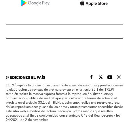
©
EDICIONES EL PAÍS
EL PAÍS BRASIL EN
EL PAÍS BRASI
EL PAÍS B
EL PA
EL PAÍS ejerce la oposición expresa frente al uso de sus obras y prestaciones en
la elaboración de revistas de prensa prevista en el artículo 32.1 del TRLPI;
también realiza la reserva expresa frente a la reproducción, distribución y
comunicación pública de sus trabajos y artículos sobre temas de actualidad
prevista en el artículo 33.1 del TRLPI; y, asimismo, realiza una reserva expresa
de las reproducciones y usos de las obras y otras prestaciones accesibles desde
este sitio web a medios de lectura mecánica u otros medios que resulten
adecuados a tal fin de conformidad con el artículo 67.3 del Real Decreto - ley
24/2021, de 2 de noviembre