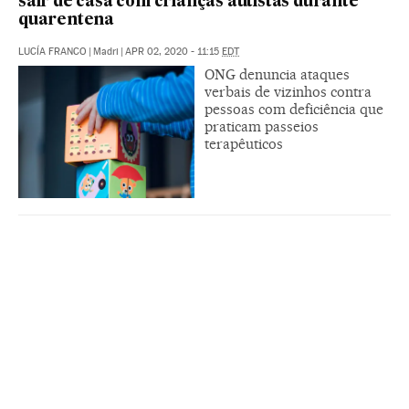
sair de casa com crianças autistas durante
quarentena
LUCÍA FRANCO
|
Madri
|
APR 02, 2020 - 11:15
EDT
ONG denuncia ataques
verbais de vizinhos contra
pessoas com deficiência que
praticam passeios
terapêuticos