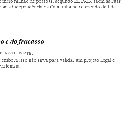
e meio milhão de pessoas, segundo EL PAÍS, saem às ruas
oiar a independência da Catalunha no referendo de 1 de
o e do fracasso
P 11, 2014 - 18:53
EDT
, embora isso não sirva para validar um projeto ilegal e
ivisionista