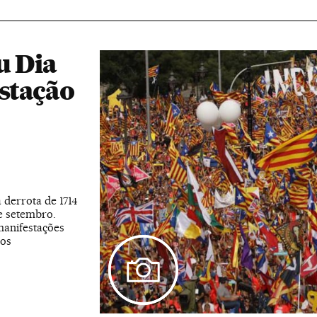
u Dia
stação
 derrota de 1714
e setembro.
manifestações
cos