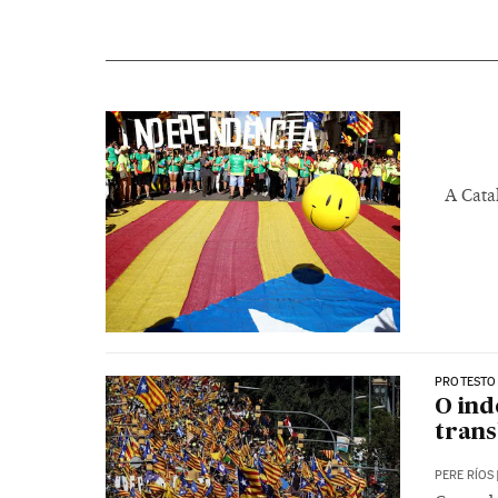
A Cata
PROTESTO 
O in
tran
PERE RÍOS