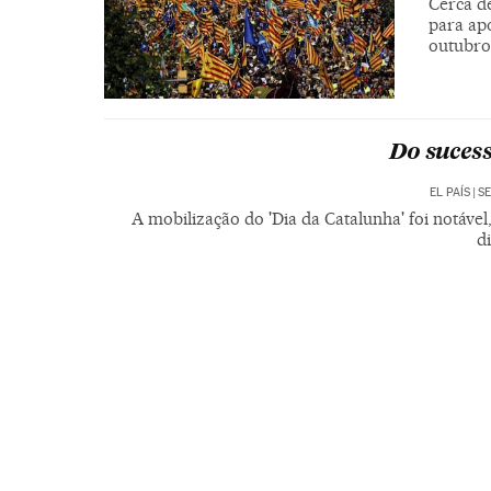
Cerca d
para ap
outubro
Do sucess
EL PAÍS
|
SE
A mobilização do 'Dia da Catalunha' foi notável
d