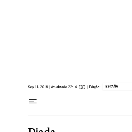
Pular para o conteúdo
ESPAÑA
Sep 11, 2018
|
Atualizado 22:14
EDT
|
Edição:
Diada