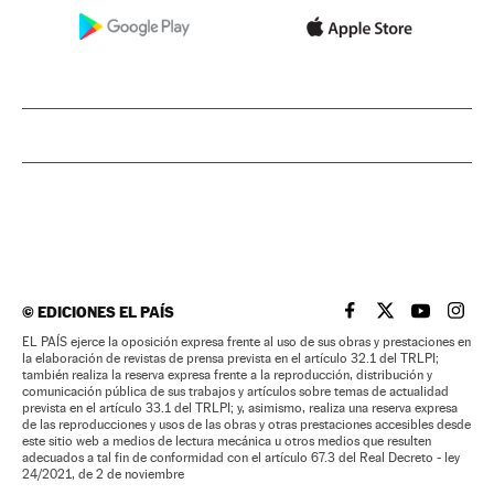
©
EDICIONES EL PAÍS
EL PAÍS BRASIL EN
EL PAÍS BRASI
EL PAÍS B
EL PA
EL PAÍS ejerce la oposición expresa frente al uso de sus obras y prestaciones en
la elaboración de revistas de prensa prevista en el artículo 32.1 del TRLPI;
también realiza la reserva expresa frente a la reproducción, distribución y
comunicación pública de sus trabajos y artículos sobre temas de actualidad
prevista en el artículo 33.1 del TRLPI; y, asimismo, realiza una reserva expresa
de las reproducciones y usos de las obras y otras prestaciones accesibles desde
este sitio web a medios de lectura mecánica u otros medios que resulten
adecuados a tal fin de conformidad con el artículo 67.3 del Real Decreto - ley
24/2021, de 2 de noviembre