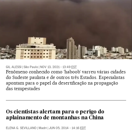
GIL ALESSI
|
São Paulo
|
NOV 13, 2021 - 13:49
EST
Fenômeno conhecido como ‘haboob’ varreu várias cidades
do Sudeste paulista e de outros três Estados. Especialistas
apontam para o papel da desertificação na propagação
das tempestades
Os cientistas alertam para o perigo do
aplainamento de montanhas na China
ELENA G. SEVILLANO
|
Madri
|
JUN 05, 2014 - 14:16
EDT