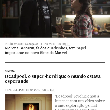
ROCÍO AYUSO
|
Los Angeles
|
FEB 15, 2016 - 09:39
EST
Morena Baccarin, fã dos quadrinhos, tem papel
importante no novo filme da Marvel
CINEMA
Deadpool, o super-herói que o mundo estava
esperando
IRENE CRESPO
|
FEB 12, 2016 - 08:10
EST
‘Deadpool’ revolucionou a
Internet com um vídeo sobre
a autoexploração genital