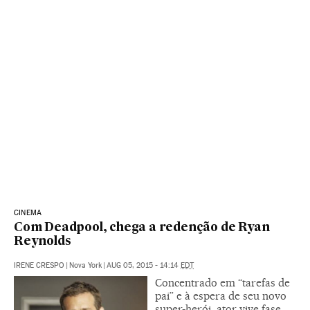
CINEMA
Com Deadpool, chega a redenção de Ryan
Reynolds
IRENE CRESPO
|
Nova York
|
AUG 05, 2015 - 14:14
EDT
Concentrado em “tarefas de
pai” e à espera de seu novo
super-herói, ator vive fase