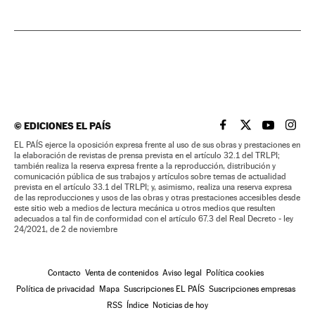
©
EDICIONES EL PAÍS
EL PAÍS BRASIL EN
EL PAÍS BRASI
EL PAÍS B
EL PA
EL PAÍS ejerce la oposición expresa frente al uso de sus obras y prestaciones en
la elaboración de revistas de prensa prevista en el artículo 32.1 del TRLPI;
también realiza la reserva expresa frente a la reproducción, distribución y
comunicación pública de sus trabajos y artículos sobre temas de actualidad
prevista en el artículo 33.1 del TRLPI; y, asimismo, realiza una reserva expresa
de las reproducciones y usos de las obras y otras prestaciones accesibles desde
este sitio web a medios de lectura mecánica u otros medios que resulten
adecuados a tal fin de conformidad con el artículo 67.3 del Real Decreto - ley
24/2021, de 2 de noviembre
Contacto
Venta de contenidos
Aviso legal
Política cookies
Política de privacidad
Mapa
Suscripciones EL PAÍS
Suscripciones empresas
RSS
Índice
Noticias de hoy