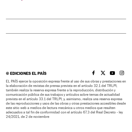
©
EDICIONES EL PAÍS
EL PAÍS BRASIL EN
EL PAÍS BRASI
EL PAÍS B
EL PA
EL PAÍS ejerce la oposición expresa frente al uso de sus obras y prestaciones en
la elaboración de revistas de prensa prevista en el artículo 32.1 del TRLPI;
también realiza la reserva expresa frente a la reproducción, distribución y
comunicación pública de sus trabajos y artículos sobre temas de actualidad
prevista en el artículo 33.1 del TRLPI; y, asimismo, realiza una reserva expresa
de las reproducciones y usos de las obras y otras prestaciones accesibles desde
este sitio web a medios de lectura mecánica u otros medios que resulten
adecuados a tal fin de conformidad con el artículo 67.3 del Real Decreto - ley
24/2021, de 2 de noviembre