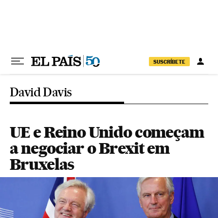
Pular para o conteúdo
SUSCRÍBETE
David Davis
UE e Reino Unido começam
a negociar o Brexit em
Bruxelas