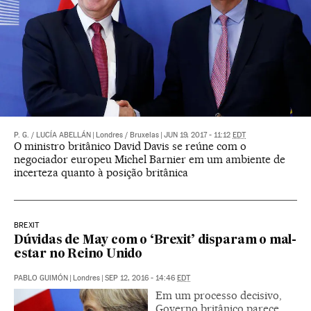
P. G.
/
LUCÍA ABELLÁN
|
Londres / Bruxelas
|
JUN 19, 2017 - 11:12
EDT
O ministro britânico David Davis se reúne com o
negociador europeu Michel Barnier em um ambiente de
incerteza quanto à posição britânica
BREXIT
Dúvidas de May com o ‘Brexit’ disparam o mal-
estar no Reino Unido
PABLO GUIMÓN
|
Londres
|
SEP 12, 2016 - 14:46
EDT
Em um processo decisivo,
Governo britânico parece