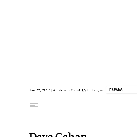
Pular para o conteúdo
ESPAÑA
Jan 22, 2017
|
Atualizado 15:38
EST
|
Edição:
Dave Gahan