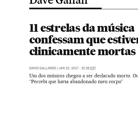
11 estrelas da música
confessam que estiv
clinicamente mortas
DAVID GALLARDO
|
JAN 22, 2017 - 15:38
EST
Um dos músicos chegou a ser declarado morto. Ou
“Percebi que havia abandonado meu corpo”