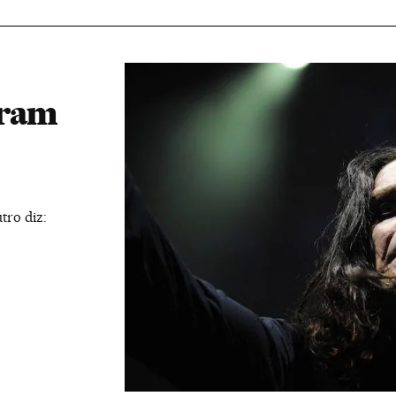
eram
tro diz: