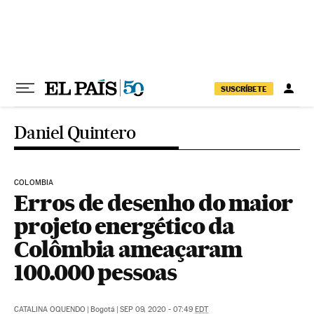
Pular para o conteúdo
SUSCRÍBETE
Daniel Quintero
COLOMBIA
Erros de desenho do maior
projeto energético da
Colômbia ameaçaram
100.000 pessoas
CATALINA OQUENDO
|
Bogotá
|
SEP 09, 2020 - 07:49
EDT