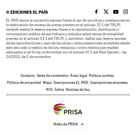
©
EDICIONES EL PAÍS
EL PAÍS BRASIL EN
EL PAÍS BRASI
EL PAÍS B
EL PA
EL PAÍS ejerce la oposición expresa frente al uso de sus obras y prestaciones en
la elaboración de revistas de prensa prevista en el artículo 32.1 del TRLPI;
también realiza la reserva expresa frente a la reproducción, distribución y
comunicación pública de sus trabajos y artículos sobre temas de actualidad
prevista en el artículo 33.1 del TRLPI; y, asimismo, realiza una reserva expresa
de las reproducciones y usos de las obras y otras prestaciones accesibles desde
este sitio web a medios de lectura mecánica u otros medios que resulten
adecuados a tal fin de conformidad con el artículo 67.3 del Real Decreto - ley
24/2021, de 2 de noviembre
Contacto
Venta de contenidos
Aviso legal
Política cookies
Política de privacidad
Mapa
Suscripciones EL PAÍS
Suscripciones empresas
RSS
Índice
Noticias de hoy
Webs de PRISA