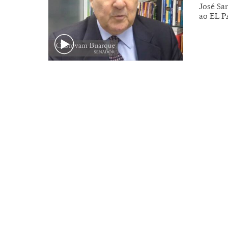
José Sa
ao EL P