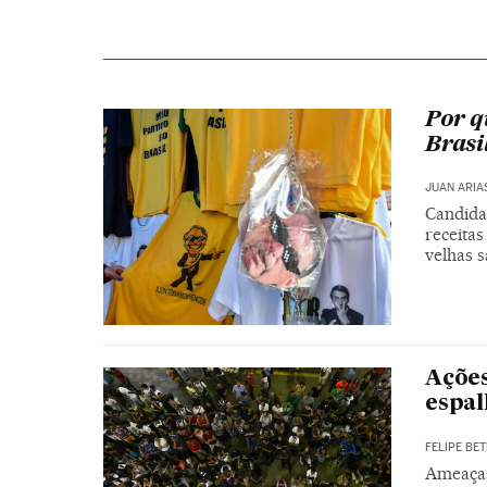
Por q
Brasi
JUAN ARIA
Candida
receitas
velhas 
Ações
espal
FELIPE BET
Ameaças