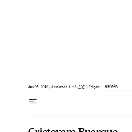
Pular para o conteúdo
ESPAÑA
Jun 05, 2019
|
Atualizado 11:18
EDT
|
Edição:
Cristovam Buarque