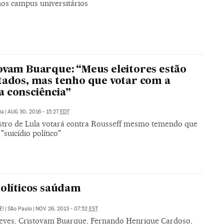
nos campus universitários
ovam Buarque: “Meus eleitores estão
tados, mas tenho que votar com a
 consciência”
ia
|
AUG 30, 2016 - 15:27
EDT
stro de Lula votará contra Rousseff mesmo temendo que
 "suicídio político"
políticos saúdam
E!
|
São Paulo
|
NOV 26, 2013 - 07:52
EST
eves, Cristovam Buarque, Fernando Henrique Cardoso,