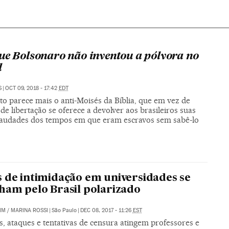
ue Bolsonaro não inventou a pólvora no
l
S
|
OCT 09, 2018 - 17:42
EDT
to parece mais o anti-Moisés da Bíblia, que em vez de
 de libertação se oferece a devolver aos brasileiros suas
saudades dos tempos em que eram escravos sem sabê-lo
 de intimidação em universidades se
ham pelo Brasil polarizado
IM
/
MARINA ROSSI
|
São Paulo
|
DEC 08, 2017 - 11:26
EST
, ataques e tentativas de censura atingem professores e