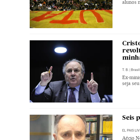
alunos 
Crist
revol
minha
T. B.
|
Brasíl
Ex-mini
seja seu
Seis 
EL PAIS LIV
Aécio N