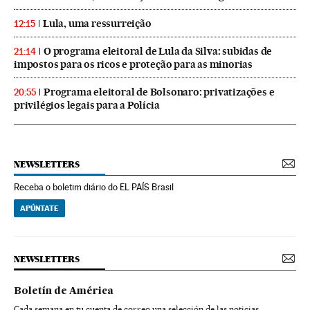
Lula, uma ressurreição
12:15
O programa eleitoral de Lula da Silva: subidas de
21:14
impostos para os ricos e proteção para as minorias
Programa eleitoral de Bolsonaro: privatizações e
20:55
privilégios legais para a Polícia
NEWSLETTERS
Receba o boletim diário do EL PAÍS Brasil
APÚNTATE
NEWSLETTERS
Boletín de América
Cada semana en tu cuenta de correo una selección de las noticias,