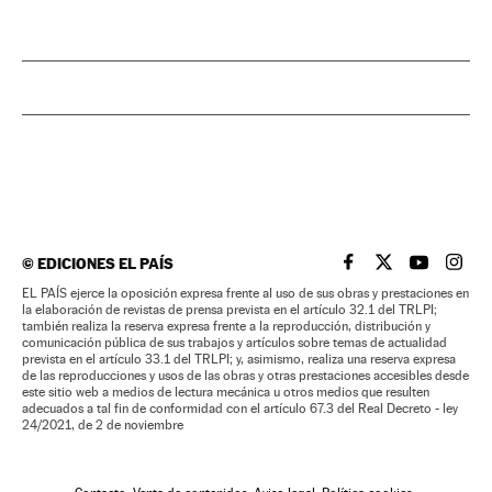
©
EDICIONES EL PAÍS
EL PAÍS BRASIL EN
EL PAÍS BRASI
EL PAÍS B
EL PA
EL PAÍS ejerce la oposición expresa frente al uso de sus obras y prestaciones en
la elaboración de revistas de prensa prevista en el artículo 32.1 del TRLPI;
también realiza la reserva expresa frente a la reproducción, distribución y
comunicación pública de sus trabajos y artículos sobre temas de actualidad
prevista en el artículo 33.1 del TRLPI; y, asimismo, realiza una reserva expresa
de las reproducciones y usos de las obras y otras prestaciones accesibles desde
este sitio web a medios de lectura mecánica u otros medios que resulten
adecuados a tal fin de conformidad con el artículo 67.3 del Real Decreto - ley
24/2021, de 2 de noviembre