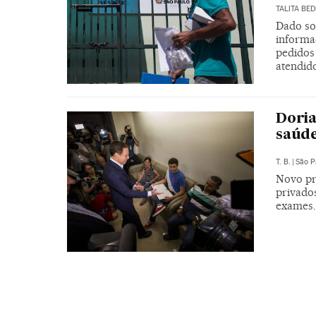
TALITA BED
Dado sob
informad
pedidos
atendid
Doria
saúde
T. B.
|
São P
Novo pr
privados
exames. 