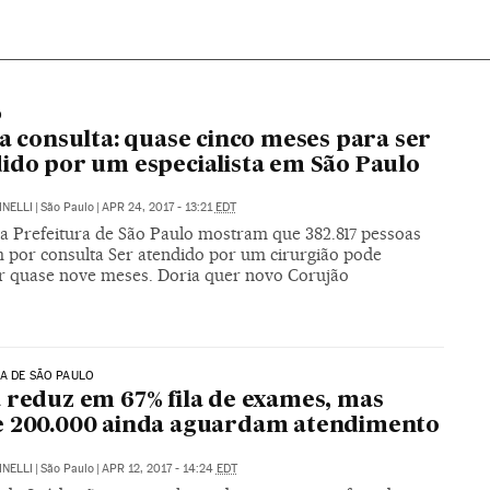
O
da consulta: quase cinco meses para ser
ido por um especialista em São Paulo
INELLI
|
São Paulo
|
APR 24, 2017 - 13:21
EDT
a Prefeitura de São Paulo mostram que 382.817 pessoas
 por consulta Ser atendido por um cirurgião pode
 quase nove meses. Doria quer novo Corujão
A DE SÃO PAULO
 reduz em 67% fila de exames, mas
e 200.000 ainda aguardam atendimento
INELLI
|
São Paulo
|
APR 12, 2017 - 14:24
EDT