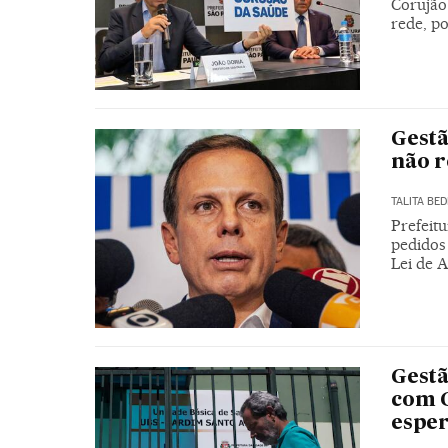
Corujão
rede, po
Gestã
não r
TALITA BED
Prefeit
pedidos 
Lei de 
Gestã
com C
espe