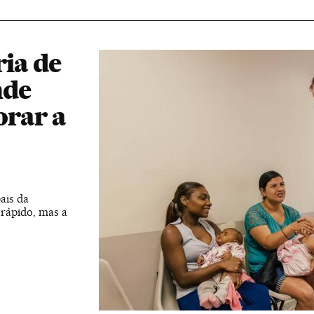
ria de
nde
orar a
ais da
rápido, mas a