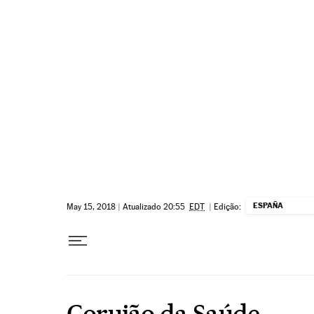
Pular para o conteúdo
ESPAÑA
May 15, 2018
|
Atualizado 20:55
EDT
|
Edição:
Corujão da Saúde