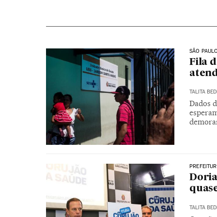
SÃO PAUL
Fila 
atend
TALITA BED
Dados d
esperam
demorar
PREFEITUR
Doria
quas
TALITA BED