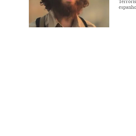
Terrori
espanho