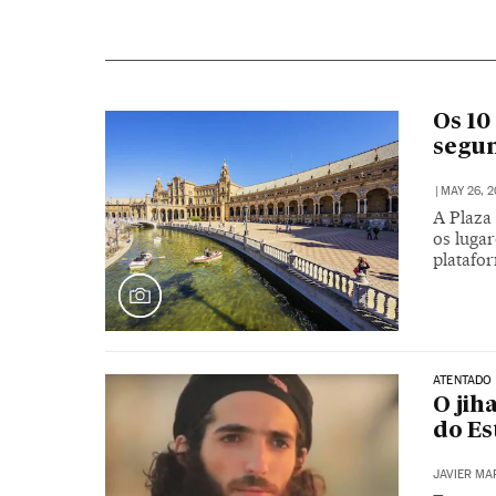
Os 10
segun
|
MAY 26, 2
A Plaza
os luga
platafo
ATENTADO
O jih
do Es
JAVIER MA