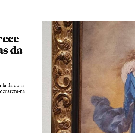
rece
as da
ada da obra
iderarem-na