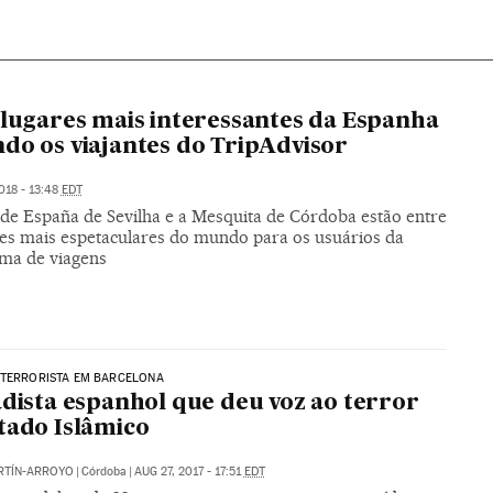
 lugares mais interessantes da Espanha
do os viajantes do TripAdvisor
018 - 13:48
EDT
 de España de Sevilha e a Mesquita de Córdoba estão entre
res mais espetaculares do mundo para os usuários da
rma de viagens
 TERRORISTA EM BARCELONA
adista espanhol que deu voz ao terror
tado Islâmico
RTÍN-ARROYO
|
Córdoba
|
AUG 27, 2017 - 17:51
EDT