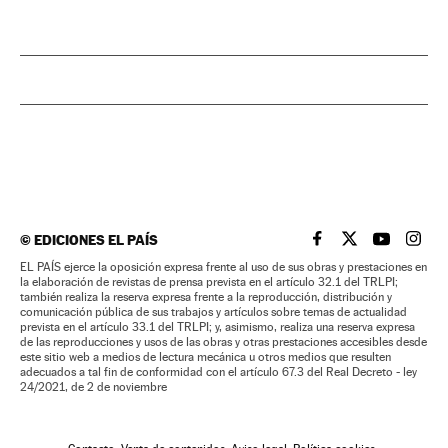
©
EDICIONES EL PAÍS
EL PAÍS BRASIL EN
EL PAÍS BRASI
EL PAÍS B
EL PA
EL PAÍS ejerce la oposición expresa frente al uso de sus obras y prestaciones en
la elaboración de revistas de prensa prevista en el artículo 32.1 del TRLPI;
también realiza la reserva expresa frente a la reproducción, distribución y
comunicación pública de sus trabajos y artículos sobre temas de actualidad
prevista en el artículo 33.1 del TRLPI; y, asimismo, realiza una reserva expresa
de las reproducciones y usos de las obras y otras prestaciones accesibles desde
este sitio web a medios de lectura mecánica u otros medios que resulten
adecuados a tal fin de conformidad con el artículo 67.3 del Real Decreto - ley
24/2021, de 2 de noviembre