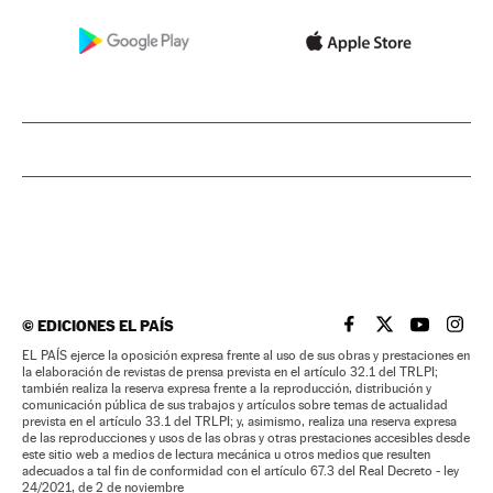
©
EDICIONES EL PAÍS
EL PAÍS BRASIL EN
EL PAÍS BRASI
EL PAÍS B
EL PA
EL PAÍS ejerce la oposición expresa frente al uso de sus obras y prestaciones en
la elaboración de revistas de prensa prevista en el artículo 32.1 del TRLPI;
también realiza la reserva expresa frente a la reproducción, distribución y
comunicación pública de sus trabajos y artículos sobre temas de actualidad
prevista en el artículo 33.1 del TRLPI; y, asimismo, realiza una reserva expresa
de las reproducciones y usos de las obras y otras prestaciones accesibles desde
este sitio web a medios de lectura mecánica u otros medios que resulten
adecuados a tal fin de conformidad con el artículo 67.3 del Real Decreto - ley
24/2021, de 2 de noviembre