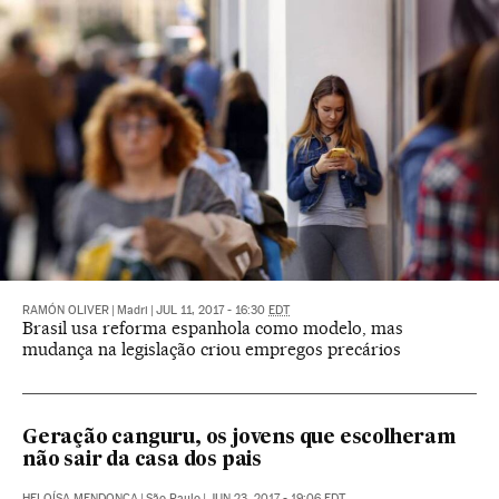
RAMÓN OLIVER
|
Madri
|
JUL 11, 2017 - 16:30
EDT
Brasil usa reforma espanhola como modelo, mas
mudança na legislação criou empregos precários
Geração canguru, os jovens que escolheram
não sair da casa dos pais
HELOÍSA MENDONÇA
|
São Paulo
|
JUN 23, 2017 - 19:06
EDT