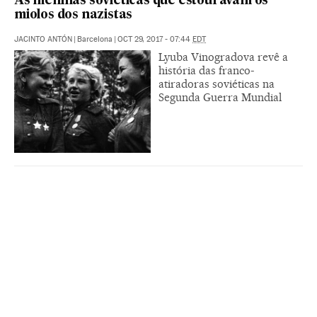
As meninas soviéticas que estouravam os
miolos dos nazistas
JACINTO ANTÓN
|
Barcelona
|
OCT 29, 2017 - 07:44
EDT
Lyuba Vinogradova revê a
história das franco-
atiradoras soviéticas na
Segunda Guerra Mundial