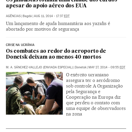
Os jihadistas tomam uma cidade dos curdos
apesar do apoio aéreo dos EUA
AGÊNCIAS
|
Bagdá
|
AUG 11, 2014 - 17:37
EDT
Um lançamento de ajuda humanitária aos yazidis é
abortado por motivos de segurança
CRISE NA UCRÂNIA
Os combates ao redor do aeroporto de
Donetsk deixam ao menos 40 mortos
M. A. SÁNCHEZ-VALLEJO (ENVIADA ESPECIAL)
|
Donetsk
|
MAY 27, 2014 - 09:55
EDT
O exército ucraniano
assegura ter o aeródromo
sob controle A Organização
pela Segurança e
Cooperação na Europa diz
que perdeu o contato com
uma equipe de observadores
na zona