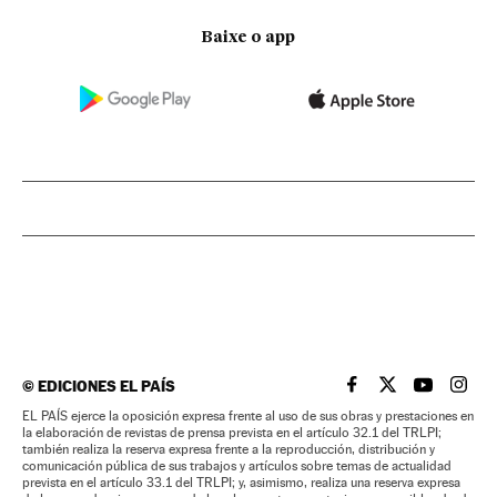
Baixe o app
©
EDICIONES EL PAÍS
EL PAÍS BRASIL EN
EL PAÍS BRASI
EL PAÍS B
EL PA
EL PAÍS ejerce la oposición expresa frente al uso de sus obras y prestaciones en
la elaboración de revistas de prensa prevista en el artículo 32.1 del TRLPI;
también realiza la reserva expresa frente a la reproducción, distribución y
comunicación pública de sus trabajos y artículos sobre temas de actualidad
prevista en el artículo 33.1 del TRLPI; y, asimismo, realiza una reserva expresa