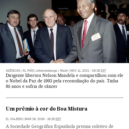
AGÊNCIAS
/
EL PAÍS
|
Johannesburgo / Madri
|
NOV 11, 2021 - 08:38
EST
Dirigente libertou Nelson Mandela e compartilhou com ele
o Nobel da Paz de 1993 pela reconciliação do país. Tinha
85 anos e sofria de câncer
Um prêmio à cor do Boa Mistura
EL VIAJERO
|
MAR 26, 2016 - 16:28
EDT
A Sociedade Geográfica Espanhola premia coletivo de