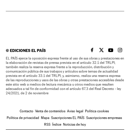
©
EDICIONES EL PAÍS
EL PAÍS BRASIL EN
EL PAÍS BRASI
EL PAÍS B
EL PA
EL PAÍS ejerce la oposición expresa frente al uso de sus obras y prestaciones en
la elaboración de revistas de prensa prevista en el artículo 32.1 del TRLPI;
también realiza la reserva expresa frente a la reproducción, distribución y
comunicación pública de sus trabajos y artículos sobre temas de actualidad
prevista en el artículo 33.1 del TRLPI; y, asimismo, realiza una reserva expresa
de las reproducciones y usos de las obras y otras prestaciones accesibles desde
este sitio web a medios de lectura mecánica u otros medios que resulten
adecuados a tal fin de conformidad con el artículo 67.3 del Real Decreto - ley
24/2021, de 2 de noviembre
Contacto
Venta de contenidos
Aviso legal
Política cookies
Política de privacidad
Mapa
Suscripciones EL PAÍS
Suscripciones empresas
RSS
Índice
Noticias de hoy