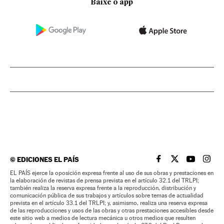
Baixe o app
©
EDICIONES EL PAÍS
EL PAÍS BRASIL EN
EL PAÍS BRASI
EL PAÍS B
EL PA
EL PAÍS ejerce la oposición expresa frente al uso de sus obras y prestaciones en
la elaboración de revistas de prensa prevista en el artículo 32.1 del TRLPI;
también realiza la reserva expresa frente a la reproducción, distribución y
comunicación pública de sus trabajos y artículos sobre temas de actualidad
prevista en el artículo 33.1 del TRLPI; y, asimismo, realiza una reserva expresa
de las reproducciones y usos de las obras y otras prestaciones accesibles desde
este sitio web a medios de lectura mecánica u otros medios que resulten