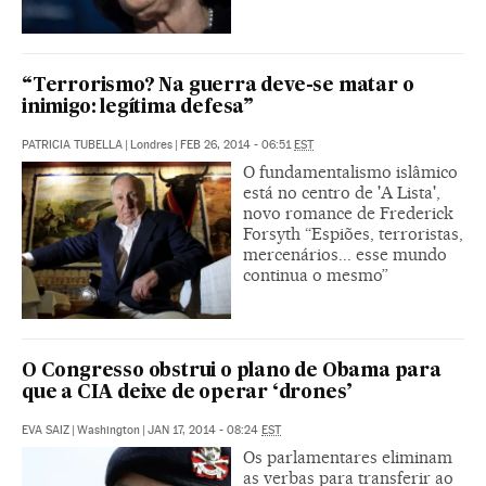
“Terrorismo? Na guerra deve-se matar o
inimigo: legítima defesa”
PATRICIA TUBELLA
|
Londres
|
FEB 26, 2014 - 06:51
EST
O fundamentalismo islâmico
está no centro de 'A Lista',
novo romance de Frederick
Forsyth “Espiões, terroristas,
mercenários... esse mundo
continua o mesmo”
O Congresso obstrui o plano de Obama para
que a CIA deixe de operar ‘drones’
EVA SAIZ
|
Washington
|
JAN 17, 2014 - 08:24
EST
Os parlamentares eliminam
as verbas para transferir ao