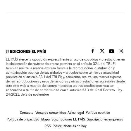
©
EDICIONES EL PAÍS
EL PAÍS BRASIL EN
EL PAÍS BRASI
EL PAÍS B
EL PA
EL PAÍS ejerce la oposición expresa frente al uso de sus obras y prestaciones en
la elaboración de revistas de prensa prevista en el artículo 32.1 del TRLPI;
también realiza la reserva expresa frente a la reproducción, distribución y
comunicación pública de sus trabajos y artículos sobre temas de actualidad
prevista en el artículo 33.1 del TRLPI; y, asimismo, realiza una reserva expresa
de las reproducciones y usos de las obras y otras prestaciones accesibles desde
este sitio web a medios de lectura mecánica u otros medios que resulten
adecuados a tal fin de conformidad con el artículo 67.3 del Real Decreto - ley
24/2021, de 2 de noviembre
Contacto
Venta de contenidos
Aviso legal
Política cookies
Política de privacidad
Mapa
Suscripciones EL PAÍS
Suscripciones empresas
RSS
Índice
Noticias de hoy