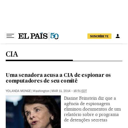
Pular para o conteúdo
SUSCRÍBETE
CIA
Uma senadora acusa a CIA de espionar os
computadores de seu comitê
YOLANDA MONGE
|
Washington
|
MAR 11, 2014 - 16:51
EDT
Dianne Feinstein diz que a
agência de espionagem
eliminou documentos de um
relatório sobre o programa
de detenções secretas