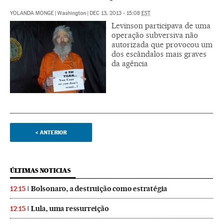
YOLANDA MONGE
|
Washington
|
DEC 13, 2013 - 15:08
EST
Levinson participava de uma
operação subversiva não
autorizada que provocou um
dos escândalos mais graves
da agência
<
ANTERIOR
ÚLTIMAS NOTICIAS
Bolsonaro, a destruição como estratégia
12:15
Lula, uma ressurreição
12:15