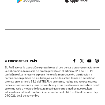
©
EDICIONES EL PAÍS
EL PAÍS BRASIL EN
EL PAÍS BRASI
EL PAÍS B
EL PA
EL PAÍS ejerce la oposición expresa frente al uso de sus obras y prestaciones en
la elaboración de revistas de prensa prevista en el artículo 32.1 del TRLPI;
también realiza la reserva expresa frente a la reproducción, distribución y
comunicación pública de sus trabajos y artículos sobre temas de actualidad
prevista en el artículo 33.1 del TRLPI; y, asimismo, realiza una reserva expresa
de las reproducciones y usos de las obras y otras prestaciones accesibles desde
este sitio web a medios de lectura mecánica u otros medios que resulten
adecuados a tal fin de conformidad con el artículo 67.3 del Real Decreto - ley
24/2021, de 2 de noviembre