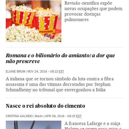
Revisão científica expõe
novas ocupações que podem
provocar doenças
pulmonares
Romana e o bilionário do amianto: a dor que
não prescreve
ELIANE BRUM
|
NOV 24, 2014 - 08:13
EST
A italiana que se tornou símbolo da luta contra a fibra
assassina é uma das vítimas derrotadas por Stephan
Schmidheiny no tribunal que envergonhou a Itália
Nasce o rei absoluto do cimento
CRISTINA GALINDO
|
Madri
|
APR 08, 2014 - 08:15
EDT
A francesa Lafarge e a suíça
Holcim se unem para criar a