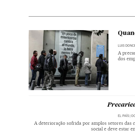
Quand
LUIS DONC
A preca
dos emp
Precarie
EL PAÍS
|
OC
A deterioração sofrida por amplos setores das 
social e deve estar e