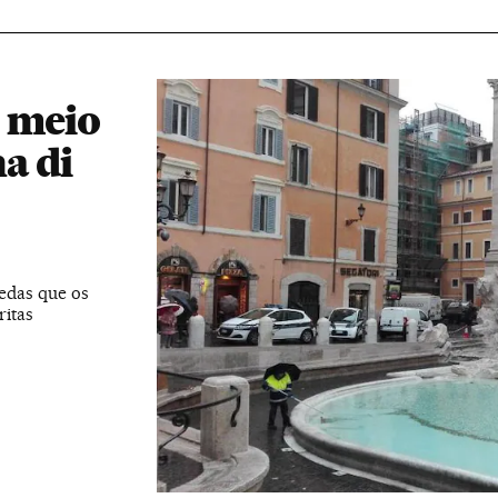
e meio
a di
edas que os
ritas