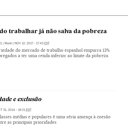
o trabalhar já não salva da pobreza
EL
|
Madri
|
NOV 12, 2017 - 17:43
EST
riedade do mercado de trabalho espanhol empurra 13%
regados a ter uma renda inferior ao limite da pobreza
dade e exclusão
T 31, 2014 - 18:21
EDT
classes médias e populares é uma séria ameaça à coesão
ntre as principais prioridades