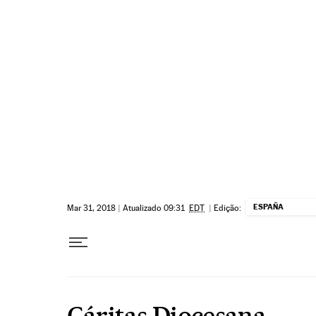
Pular para o conteúdo
ESPAÑA
Mar 31, 2018
|
Atualizado 09:31
EDT
|
Edição:
Cáritas Diocesana