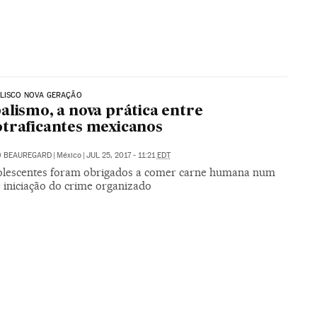
ALISCO NOVA GERAÇÃO
alismo, a nova prática entre
traficantes mexicanos
O BEAUREGARD
|
México
|
JUL 25, 2017 - 11:21
EDT
olescentes foram obrigados a comer carne humana num
e iniciação do crime organizado