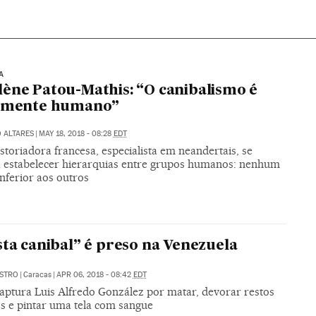
A
ène Patou-Mathis: “O canibalismo é
camente humano”
 ALTARES
|
MAY 18, 2018 - 08:28
EDT
storiadora francesa, especialista em neandertais, se
a estabelecer hierarquias entre grupos humanos: nenhum
inferior aos outros
sta canibal” é preso na Venezuela
ASTRO
|
Caracas
|
APR 06, 2018 - 08:42
EDT
captura Luis Alfredo González por matar, devorar restos
 e pintar uma tela com sangue