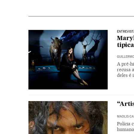
ENTREVIST
Maryl
tipi
GUILLERMO
A pré-hi
recusa 
deles é 
“Arti
MAOLIS C
Polícia 
humanos