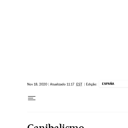
Pular para o conteúdo
ESPAÑA
Nov 18, 2020
|
Atualizado 11:17
EST
|
Edição:
Canibalismo