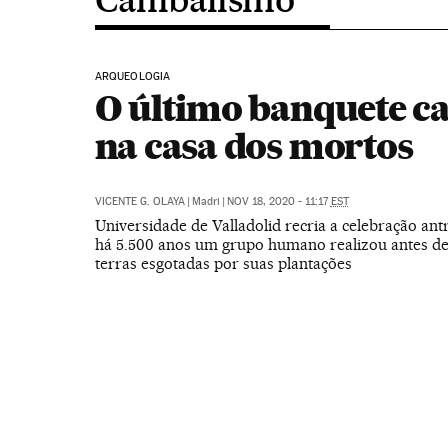
ARQUEOLOGIA
O último banquete ca
na casa dos mortos
VICENTE G. OLAYA
|
Madri
|
NOV 18, 2020 - 11:17
EST
Universidade de Valladolid recria a celebração ant
há 5.500 anos um grupo humano realizou antes d
terras esgotadas por suas plantações