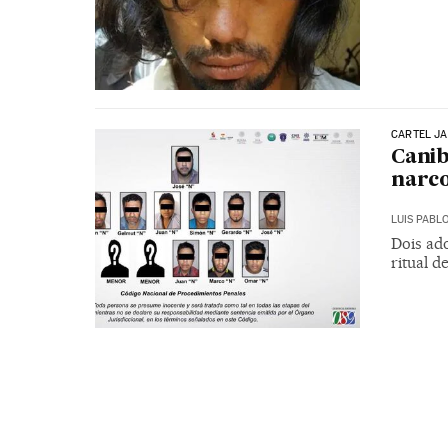
CARTEL J
Canib
narco
LUIS PABL
Dois ad
ritual d