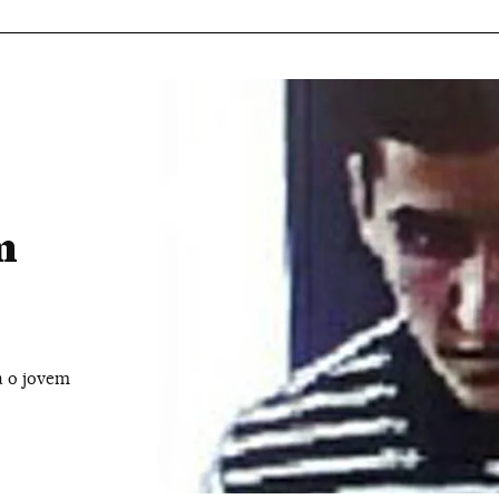
m
 o jovem