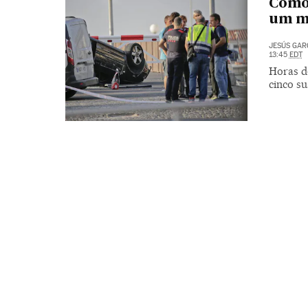
Como 
um m
JESÚS GAR
13:45
EDT
Horas d
cinco s