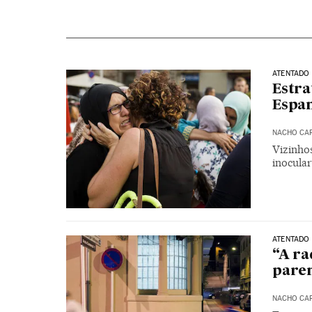
ATENTADO
Estra
Espan
NACHO CA
Vizinho
inocula
ATENTADO
“A ra
paren
NACHO CA