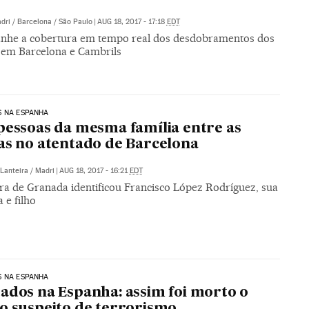
dri / Barcelona / São Paulo
|
AUG 18, 2017 - 17:18
EDT
he a cobertura em tempo real dos desdobramentos dos
 em Barcelona e Cambrils
S NA ESPANHA
pessoas da mesma família entre as
as no atentado de Barcelona
Lanteira / Madri
|
AUG 18, 2017 - 16:21
EDT
ura de Granada identificou Francisco López Rodríguez, sua
 e filho
S NA ESPANHA
ados na Espanha: assim foi morto o
o suspeito de terrorismo