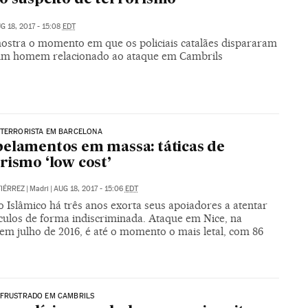
G 18, 2017 - 15:08
EDT
ostra o momento em que os policiais catalães dispararam
um homem relacionado ao ataque em Cambrils
 TERRORISTA EM BARCELONA
elamentos em massa: táticas de
rismo ‘low cost’
IÉRREZ
|
Madri
|
AUG 18, 2017 - 15:06
EDT
 Islâmico há três anos exorta seus apoiadores a atentar
culos de forma indiscriminada. Ataque em Nice, na
em julho de 2016, é até o momento o mais letal, com 86
 FRUSTRADO EM CAMBRILS