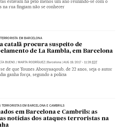
stas estavam há pelo menos um ano reunindo-se com o
s na rua fingiam não se conhecer
 TERRORISTA EM BARCELONA
ia catalã procura suspeito de
elamento de La Rambla, em Barcelona
CÍA BUENO
/
MARTA RODRÍGUEZ
|
Barcelona
|
AUG 19, 2017 - 11:28
EDT
ese de que Younes Abouyaaqoub, de 22 anos, seja o autor
dia ganha força, segundo a polícia
 TERRORISTAS EM BARCELONA E CAMBRILS
ados em Barcelona e Cambrils: as
as notícias dos ataques terroristas na
nha