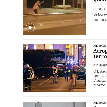
EL PAÍS
|
AU
Vídeo m
contra 
ATENTADO
Atrop
terro
ÓSCAR GUT
O Estado
com veí
França, 
mortos
ATENTADO