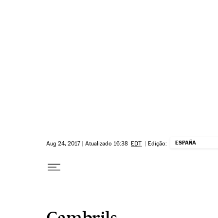
Pular para o conteúdo
ESPAÑA
Aug 24, 2017
|
Atualizado 16:38
EDT
|
Edição:
Cambrils