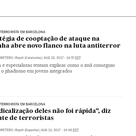
 TERRORISTA EM BARCELONA
tégia de cooptação de ataque na
ha abre novo flanco na luta antiterror
RRETERO
|
Ripoll (Catalunha)
|
AUG 22, 2017 - 14:57
EDT
s e especialistas tentam explicar como o imã conseguiu
r o jihadismo em jovens integrados
 TERRORISTA EM BARCELONA
dicalização deles não foi rápida”, diz
te de terroristas
RRETERO
|
Ripoll (Espanha)
|
AUG 21, 2017 - 14:46
EDT