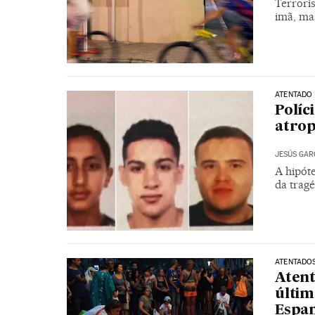
Terrori
imã, ma
ATENTADO
Políc
atrop
JESÚS GAR
A hipót
da tragé
ATENTADOS
Atent
últim
Espa