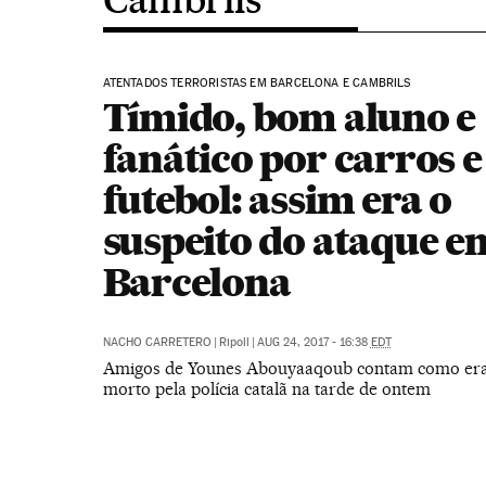
ATENTADOS TERRORISTAS EM BARCELONA E CAMBRILS
Tímido, bom aluno e
fanático por carros e
futebol: assim era o
suspeito do ataque e
Barcelona
NACHO CARRETERO
|
Ripoll
|
AUG 24, 2017 - 16:38
EDT
Amigos de Younes Abouyaaqoub contam como era
morto pela polícia catalã na tarde de ontem