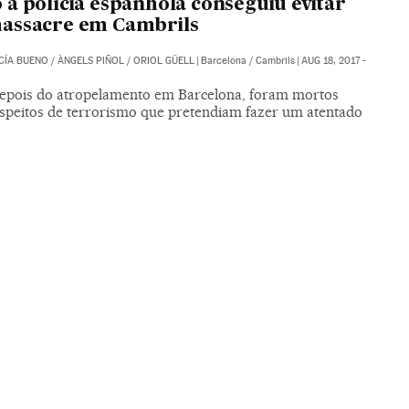
a polícia espanhola conseguiu evitar
assacre em Cambrils
CÍA BUENO
/
ÀNGELS PIÑOL
/
ORIOL GÜELL
|
Barcelona / Cambrils
|
AUG 18, 2017 -
epois do atropelamento em Barcelona, foram mortos
uspeitos de terrorismo que pretendiam fazer um atentado