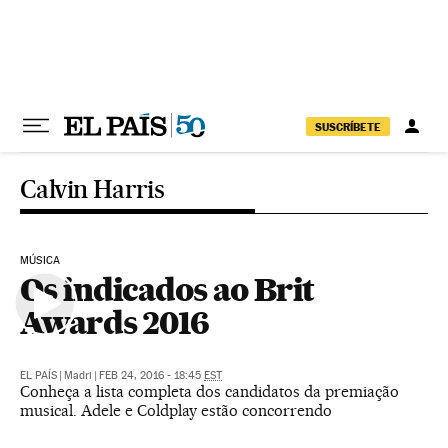
Pular para o conteúdo
SUSCRÍBETE
Calvin Harris
MÚSICA
Os indicados ao Brit
Awards 2016
EL PAÍS
|
Madri
|
FEB 24, 2016 - 18:45
EST
Conheça a lista completa dos candidatos da premiação
musical. Adele e Coldplay estão concorrendo