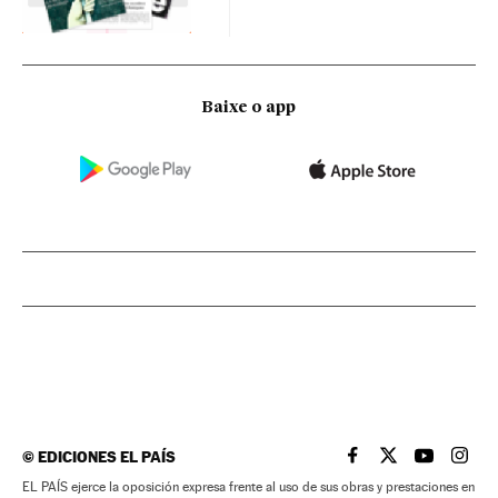
Baixe o app
©
EDICIONES EL PAÍS
EL PAÍS BRASIL EN
EL PAÍS BRASI
EL PAÍS B
EL PA
EL PAÍS ejerce la oposición expresa frente al uso de sus obras y prestaciones en