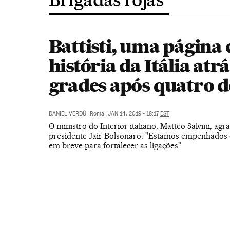
Battisti, uma página 
história da Itália atr
grades após quatro 
DANIEL VERDÚ
|
Roma
|
JAN 14, 2019 - 18:17
EST
O ministro do Interior italiano, Matteo Salvini, ag
presidente Jair Bolsonaro: "Estamos empenhados 
em breve para fortalecer as ligações"