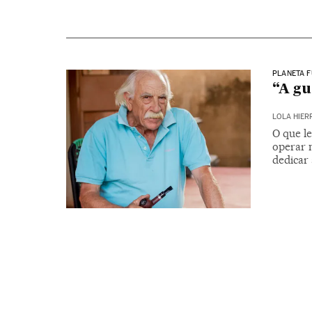
PLANETA 
“A g
LOLA HIER
O que le
operar n
dedicar