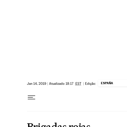
Pular para o conteúdo
ESPAÑA
Jan 14, 2019
|
Atualizado 18:17
EST
|
Edição:
Brigadas rojas