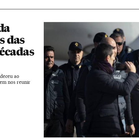
da
ás das
décadas
radeceu ao
em nos reunir