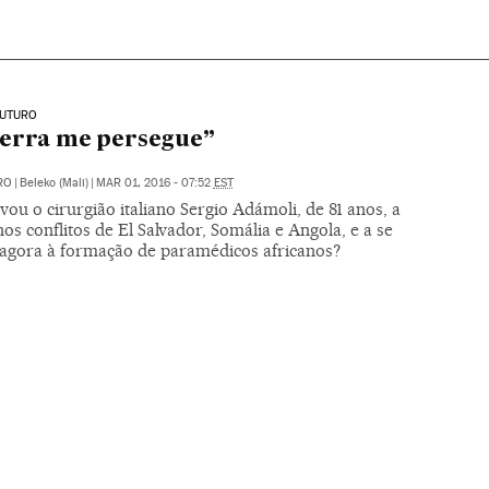
FUTURO
uerra me persegue”
RO
|
Beleko (Mali)
|
MAR 01, 2016 - 07:52
EST
vou o cirurgião italiano Sergio Adámoli, de 81 anos, a
os conflitos de El Salvador, Somália e Angola, e a se
 agora à formação de paramédicos africanos?