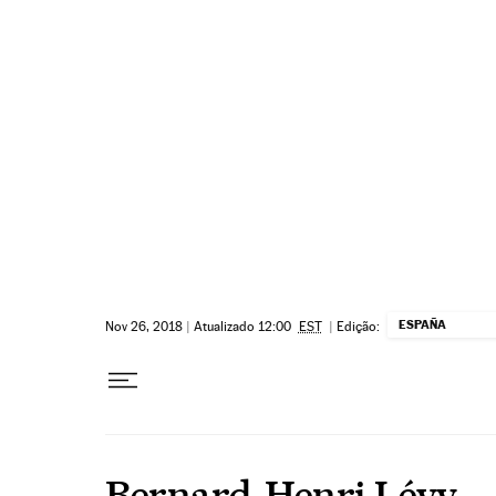
Pular para o conteúdo
ESPAÑA
Nov 26, 2018
|
Atualizado 12:00
EST
|
Edição:
Bernard-Henri Lévy