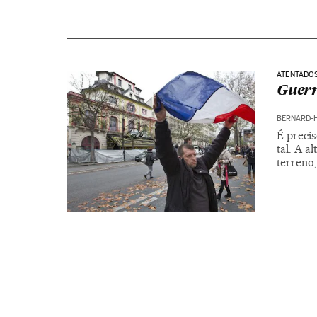
ATENTADOS
Guerr
BERNARD-H
É preci
tal. A a
terreno