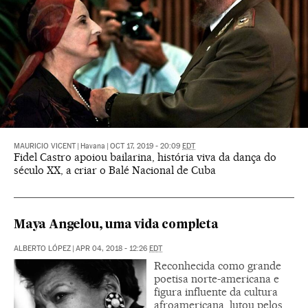
MAURICIO VICENT
|
Havana
|
OCT 17, 2019 - 20:09
EDT
Fidel Castro apoiou bailarina, história viva da dança do
século XX, a criar o Balé Nacional de Cuba
Maya Angelou, uma vida completa
ALBERTO LÓPEZ
|
APR 04, 2018 - 12:26
EDT
Reconhecida como grande
poetisa norte-americana e
figura influente da cultura
afroamericana, lutou pelos