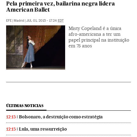
Pela primeira vez, bailarina negra lidera
American Ballet
EFE
|
Madrid
|
JUL 01, 2015 - 17:24
EDT
Misty Copeland é a única
afro-americana a ter um
papel principal na instituição
em 75 anos
ÚLTIMAS NOTICIAS
Bolsonaro, a destruição como estratégia
12:15
Lula, uma ressurreição
12:15