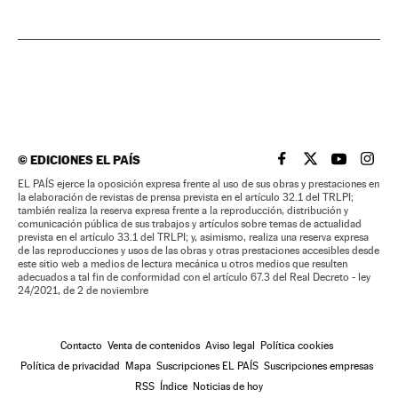
©
EDICIONES EL PAÍS
EL PAÍS BRASIL EN
EL PAÍS BRASI
EL PAÍS B
EL PA
EL PAÍS ejerce la oposición expresa frente al uso de sus obras y prestaciones en
la elaboración de revistas de prensa prevista en el artículo 32.1 del TRLPI;
también realiza la reserva expresa frente a la reproducción, distribución y
comunicación pública de sus trabajos y artículos sobre temas de actualidad
prevista en el artículo 33.1 del TRLPI; y, asimismo, realiza una reserva expresa
de las reproducciones y usos de las obras y otras prestaciones accesibles desde
este sitio web a medios de lectura mecánica u otros medios que resulten
adecuados a tal fin de conformidad con el artículo 67.3 del Real Decreto - ley
24/2021, de 2 de noviembre
Contacto
Venta de contenidos
Aviso legal
Política cookies
Política de privacidad
Mapa
Suscripciones EL PAÍS
Suscripciones empresas
RSS
Índice
Noticias de hoy