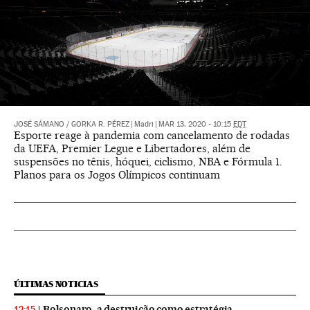
JOSÉ SÁMANO
/
GORKA R. PÉREZ
|
Madri
|
MAR 13, 2020 - 10:15
EDT
Esporte reage à pandemia com cancelamento de rodadas
da UEFA, Premier Legue e Libertadores, além de
suspensões no tênis, hóquei, ciclismo, NBA e Fórmula 1.
Planos para os Jogos Olímpicos continuam
ÚLTIMAS NOTICIAS
Bolsonaro, a destruição como estratégia
12:15