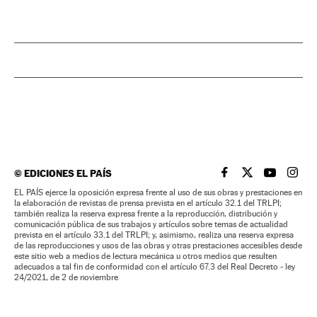
©
EDICIONES EL PAÍS
EL PAÍS BRASIL EN
EL PAÍS BRASI
EL PAÍS B
EL PA
EL PAÍS ejerce la oposición expresa frente al uso de sus obras y prestaciones en
la elaboración de revistas de prensa prevista en el artículo 32.1 del TRLPI;
también realiza la reserva expresa frente a la reproducción, distribución y
comunicación pública de sus trabajos y artículos sobre temas de actualidad
prevista en el artículo 33.1 del TRLPI; y, asimismo, realiza una reserva expresa
de las reproducciones y usos de las obras y otras prestaciones accesibles desde
este sitio web a medios de lectura mecánica u otros medios que resulten
adecuados a tal fin de conformidad con el artículo 67.3 del Real Decreto - ley
24/2021, de 2 de noviembre