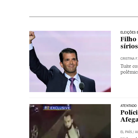
ELEIÇÕES 
Filho
sírio
CRISTINA F
Tuíte c
polêmica
ATENTADO
Políc
Afega
EL PAÍS
/
A