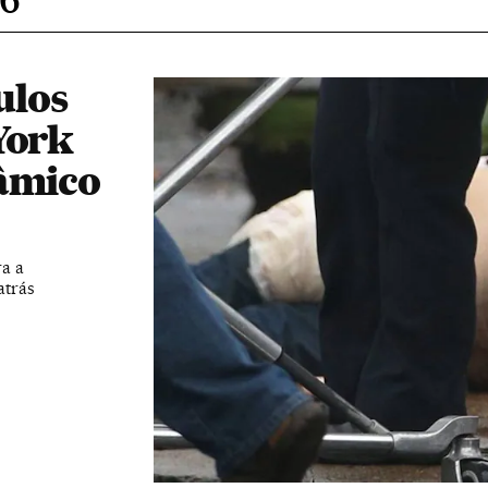
ulos
York
lâmico
a a
atrás