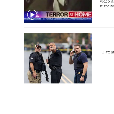
Vídeo d
suspeit
O aten