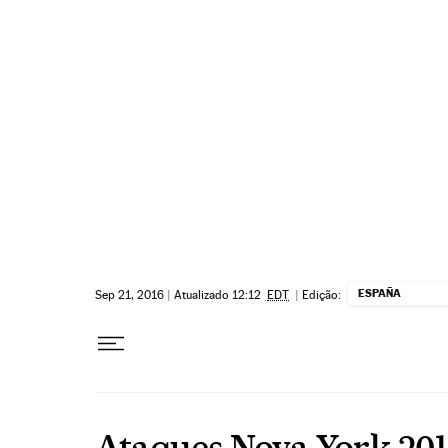
Pular para o conteúdo
ESPAÑA
Sep 21, 2016
|
Atualizado 12:12
EDT
|
Edição:
Ataques Nova York 20