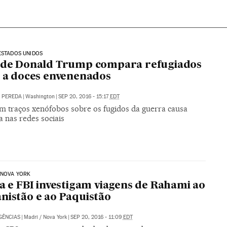
ESTADOS UNIDOS
 de Donald Trump compara refugiados
s a doces envenenados
. PEREDA
|
Washington
|
SEP 20, 2016 - 15:17
EDT
om traços xenófobos sobre os fugidos da guerra causa
 nas redes sociais
 NOVA YORK
ia e FBI investigam viagens de Rahami ao
nistão e ao Paquistão
GÊNCIAS
|
Madri / Nova York
|
SEP 20, 2016 - 11:09
EDT