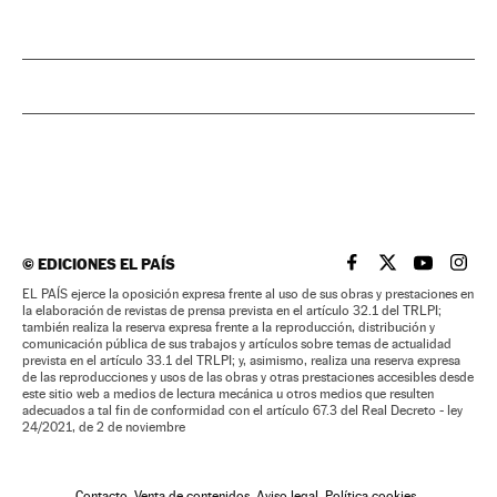
©
EDICIONES EL PAÍS
EL PAÍS BRASIL EN
EL PAÍS BRASI
EL PAÍS B
EL PA
EL PAÍS ejerce la oposición expresa frente al uso de sus obras y prestaciones en
la elaboración de revistas de prensa prevista en el artículo 32.1 del TRLPI;
también realiza la reserva expresa frente a la reproducción, distribución y
comunicación pública de sus trabajos y artículos sobre temas de actualidad
prevista en el artículo 33.1 del TRLPI; y, asimismo, realiza una reserva expresa
de las reproducciones y usos de las obras y otras prestaciones accesibles desde
este sitio web a medios de lectura mecánica u otros medios que resulten
adecuados a tal fin de conformidad con el artículo 67.3 del Real Decreto - ley
24/2021, de 2 de noviembre
Contacto
Venta de contenidos
Aviso legal
Política cookies