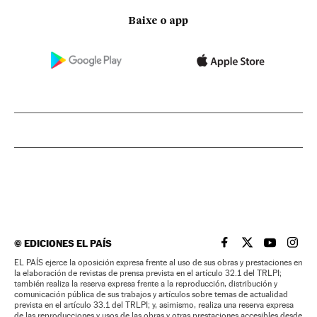
Baixe o app
©
EDICIONES EL PAÍS
EL PAÍS BRASIL EN
EL PAÍS BRASI
EL PAÍS B
EL PA
EL PAÍS ejerce la oposición expresa frente al uso de sus obras y prestaciones en
la elaboración de revistas de prensa prevista en el artículo 32.1 del TRLPI;
también realiza la reserva expresa frente a la reproducción, distribución y
comunicación pública de sus trabajos y artículos sobre temas de actualidad
prevista en el artículo 33.1 del TRLPI; y, asimismo, realiza una reserva expresa
de las reproducciones y usos de las obras y otras prestaciones accesibles desde